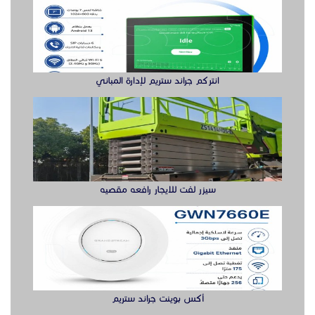
انتركم جراند ستريم لإدارة المباني
سيزر لفت للايجار رافعه مقصيه
أكس بوينت جراند ستريم