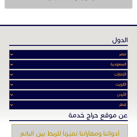
الدول
عن موقع حراج خدمة
أدواتنا ومهاراتنا تميّـزنا للربط بين البائع