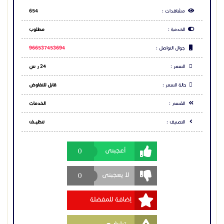
مشاهدات :
654
الخدمة :
مطلوب
جوال التواصل :
966537453694
السعر :
24 ر س
حالة السعر :
قابل للتفاوض
القسم :
الخدمات
التصنيف :
تنظيــــف
0
أعجبنى
0
لا يعجبنى
إضافة للمفضلة
Toggle Dropdown
تبليغ