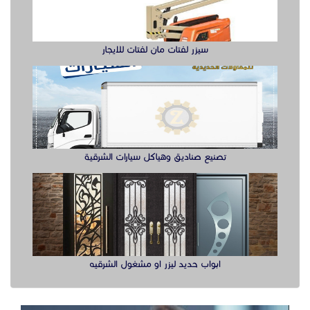
سيزر لفتات مان لفتات للايجار
تصنيع صناديق وهياكل سيارات الشرقية
ابواب حديد ليزر او مشغول الشرقيه