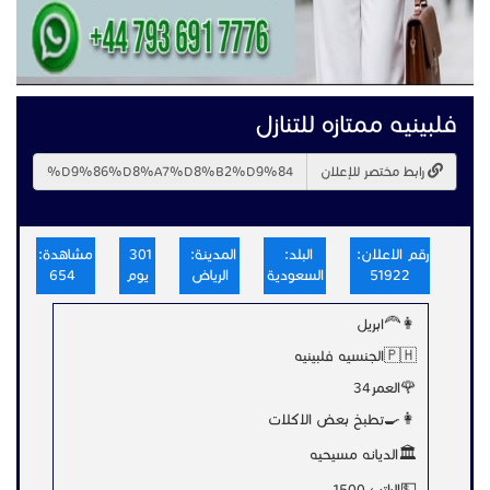
فلبينيه ممتازه للتنازل
رابط مختصر للإعلان
رقم الاعلان:
البلد:
المدينة:
301
مشاهدة:
51922
السعودية
الرياض
يوم
654
👩‍🦰ابريل
🇵🇭الجنسيه فلبينيه
🌹العمر34
👩‍🍳تطبخ بعض الاكلات
🏛الديانه مسيحيه
💵الراتب 1500