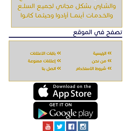
والشـاري بشكل مجاني لجميـع السلــع
والخـدمـات أينمـــا أرادوا وحيثـمـا كانـوا
تصفح في الموقع
الرئيسية
باقات الإعلانات
من نحن
إعلانات ممنوعة
شروط الاستخدام
اتصل بنا