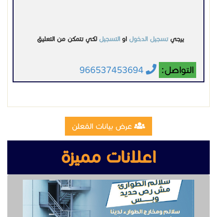
يرجي
تسجيل الدخول
او
التسجيل
لكي تتمكن من التعليق
التواصل:
966537453694
عرض بيانات المُعلن
اعلانات مميزة