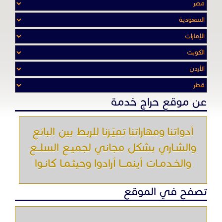
أدواتنا ومهاراتنا تميّـزنا للربط بين البائع
والشـاري بشكل مجاني لجميـع السلــع
والخـدمـات أينمـــا أرادوا وحيثـمـا كانـوا
تصفح في الموقع
الرئيسية
باقات الإعلانات
من نحن
إعلانات ممنوعة
شروط الاستخدام
اتصل بنا