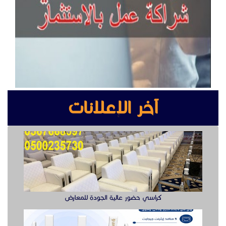
قهوجي
صبابين
مباشرين قهوة
قهوجيات
صباب قهوجي وصبابين
كراسي حضور عالية الجودة للمعارض
صبابين قهوة
صبابين قهوه
قهوجي ضيافة
مباشرات
قهوجي
قهوجيات
راوتر ريجي
قهوجي وصبابين
مباشرين نساء
مباشرين رجال
صباب مباشر قهوجي جدة
مباشرين و صبابين