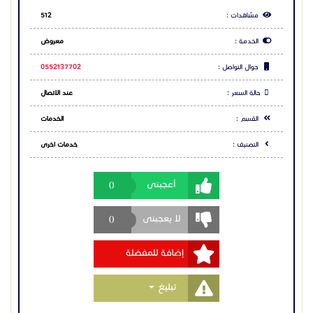
للسيدات، نوفر فريق ضيافة نسائي مدرب يرتدي زياً مناسباً
0
أعجبنى
ويشرف على حفلات السيدات بخصوصية واحترافية.
0
لا يعجبنى
نقدم أفخر أنواع المشروبات:
إضافة للمفضلة
قهوة عربية أصلية تُحضّر بأجود أنواع البن.
Toggle Dropdown
تبليغ
شاي أحمر (شاه بندر)، شاي بالنعناع، شاي الزنجبيل، شاي
أخضر.
مشاركة الاعلان
يتم تقديم المشروبات في أكواب كريستالية أو صينية فاخرة
حسب اختيار العميل.
شارك عبر فيس بوك
شارك عبر تويتر
لماذا تختارنا؟
شارك عبر واتساب
فريق حسن المظهر ومدرب على أعلى مستوى في تقديم
الضيافة العربية.