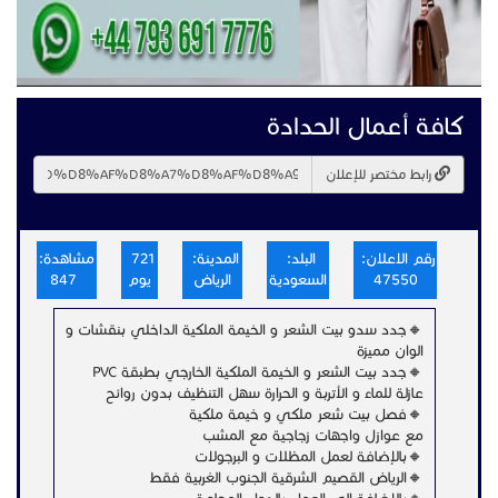
كافة أعمال الحدادة
رابط مختصر للإعلان
رقم الاعلان:
البلد:
المدينة:
721
مشاهدة:
47550
السعودية
الرياض
يوم
847
🔸جدد سدو بيت الشعر و الخيمة الملكية الداخلي بنقشات و
الوان مميزة
🔸جدد بيت الشعر و الخيمة الملكية الخارجي بطبقة PVC
عازلة للماء و الأتربة و الحرارة سهل التنظيف بدون روائح
🔸فصل بيت شعر ملكي و خيمة ملكية
مع عوازل واجهات زجاجية مع المشب
🔸بالإضافة لعمل المظلات و البرجولات
🔸الرياض القصيم الشرقية الجنوب الغربية فقط