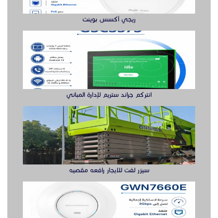
سيزر لفت للايجار رافعه مقصيه
أكس بوينت جراند ستريم
سويتش ريجي حل متكامل لتوسعة الشبكة