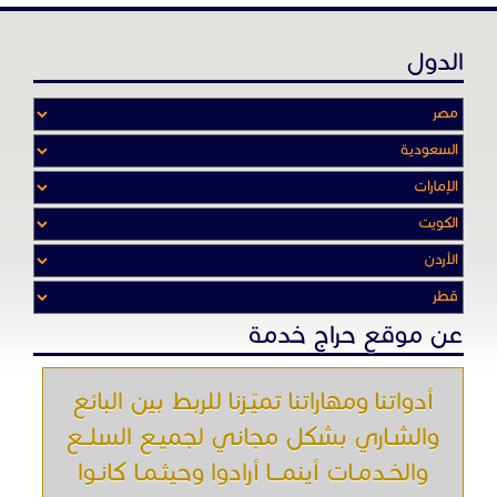
عن موقع حراج خدمة
أدواتنا ومهاراتنا تميّـزنا للربط بين البائع
والشـاري بشكل مجاني لجميـع السلــع
والخـدمـات أينمـــا أرادوا وحيثـمـا كانـوا
تصفح في الموقع
الرئيسية
باقات الإعلانات
من نحن
إعلانات ممنوعة
شروط الاستخدام
اتصل بنا