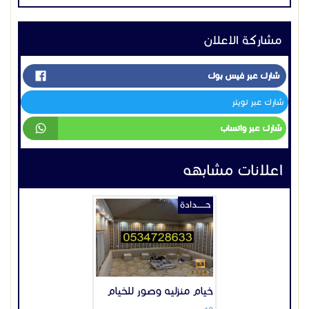
اعلانات مشابهه
حــــــدادة
خيام منزليه وصور للخيام
10 ر س
السعودية
القصيم
2020-09-29
عرض
حــــــدادة
مؤسسة تلال تركيب
بروجولات