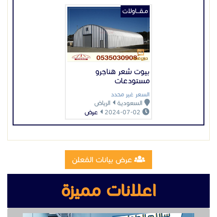
مـقـــاولات
بيوت شعر هناجرو
مستودعات
السعر غير محدد
السعودية
الرياض
2024-07-02
عرض
عرض بيانات المُعلن
اعلانات مميزة