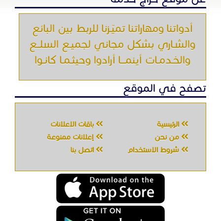
أدواتنا ومهاراتنا تميّـزنا للربط بين البائع
والشـاري بشكل مجاني لجميـع السلــع
والخـدمـات أينمـــا أرادوا وحيثـمـا كانـوا
تصفح في الموقع
الرئيسية
باقات الإعلانات
من نحن
إعلانات ممنوعة
شروط الاستخدام
اتصل بنا