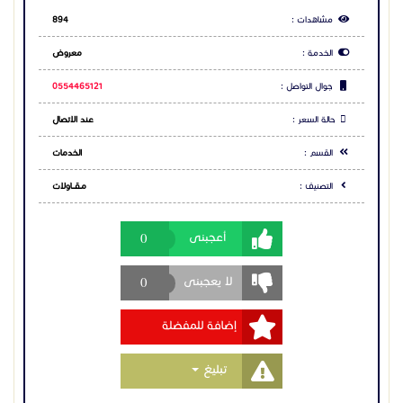
الثقافي، نحن نوفر لكم أفضل جودة وأسعار تنافسية.
مشاهدات :
894
الخدمة :
معروض
جوال التواصل :
0554465121
للتواصل معنا على الارقام التالية
:
حالة السعر :
عند الاتصال
0554465121
0545453113
القسم :
الخدمات
التصنيف :
مـقـــاولات
للاطلاع على المزيد من الصور تفضلو بزيارة موقعنا على
الرابط التالى:
0
أعجبنى
https://almgdhaflat-sa.com/
0
لا يعجبنى
إضافة للمفضلة
Toggle Dropdown
تبليغ