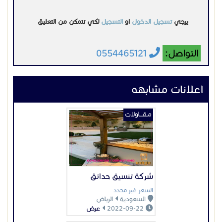
يرجي
تسجيل الدخول
او
التسجيل
لكي تتمكن من التعليق
التواصل:
0554465121
اعلانات مشابهه
مـقـــاولات
شركة تنسيق حدائق
السعر غير محدد
السعودية
الرياض
2022-09-22
عرض