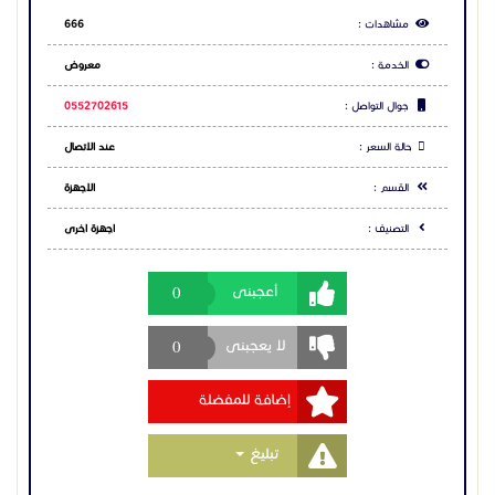
خطوات بناء نظام كول سنتر مجاني مع سنترالات
0
أعجبنى
جراندستريم:
تحليل الاحتياجات:
نبدأ بدراسة متطلبات شركتك وعدد الموظفين لتحديد أفضل
0
لا يعجبنى
الحلول المناسبة.
اختيار المعدات:
إضافة للمفضلة
نساعدك على اختيار أجهزة سنترالات جراندستريم المناسبة بناءً
على حجم عملك وميزانيتك.
التركيب والبرمجة:
Toggle Dropdown
تبليغ
يقوم فريقنا ذو الخبرة بتركيب النظام وبرمجته، بما في ذلك
إعداد شجرة الرد الآلي وإدارة المكالمات.
الدعم الفني:
بعد اكتمال التركيب، نقدم دعمًا فنيًا مستمرًا لضمان كفاءة
النظام وحل أي مشكلات قد تواجهك.
مشاركة الاعلان
لا تفوت الفرصة!
اتصل الآن للاستفادة من عرض كول سنتر مجاني مع
شارك عبر فيس بوك
سنترالات جراندستريم. اجعل من مركز الاتصال الخاص بك أداة
فعّالة لتعزيز أعمالك وتحقيق رضا العملاء.
شارك عبر تويتر
📞 اتصل بنا اليوم لتحصل على التفاصيل الكاملة ولتبدأ رحلتك
نحو نظام اتصالات متطور!
شارك عبر واتساب