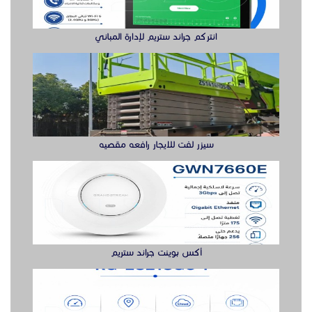
أكس بوينت جراند ستريم
سويتش ريجي حل متكامل لتوسعة الشبكة
جراند ستريم هواتف