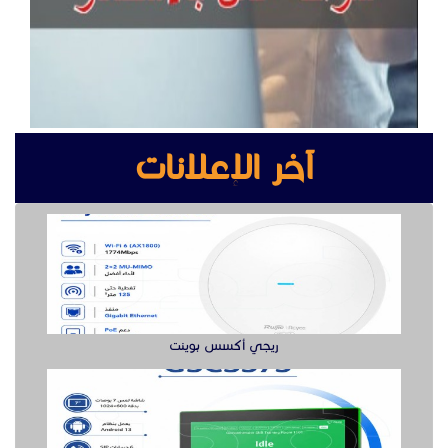
ريجي أكسس بوينت
انتركم جراند ستريم لإدارة المباني
سيزر لفت للايجار رافعه مقصيه