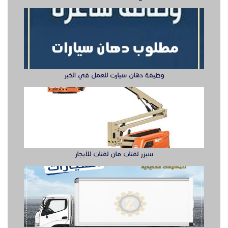
سيزر لفتات مان لفتات للايجار
تصنيع صناديق وهياكل سيارات الشرقية
ابواب حديد ليزر او مشغول الشرقيه