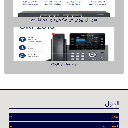
الدول
عن موقع حراج خدمة
أدواتنا ومهاراتنا تميّـزنا للربط بين البائع