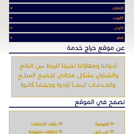
والشـاري بشكل مجاني لجميـع السلــع
والخـدمـات أينمـــا أرادوا وحيثـمـا كانـوا
تصفح في الموقع
الرئيسية
باقات الإعلانات
من نحن
إعلانات ممنوعة
شروط الاستخدام
اتصل بنا