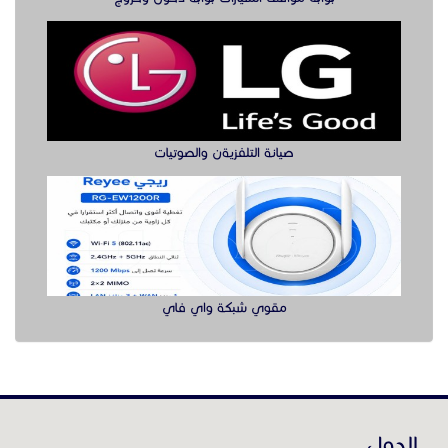
صيانة التلفزيةن والصوتيات
مقوي شبكة واي فاي
الدول