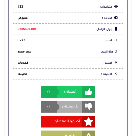
مشاهدات :
722
الخدمة :
معروض
جوال التواصل :
0785407409
السعر :
25 د ا
حالة السعر :
سعر محدد
القسم :
الخدمات
التصنيف :
تنظيــــف
0
أعجبنى
0
لا يعجبنى
إضافة للمفضلة
Toggle Dropdown
تبليغ