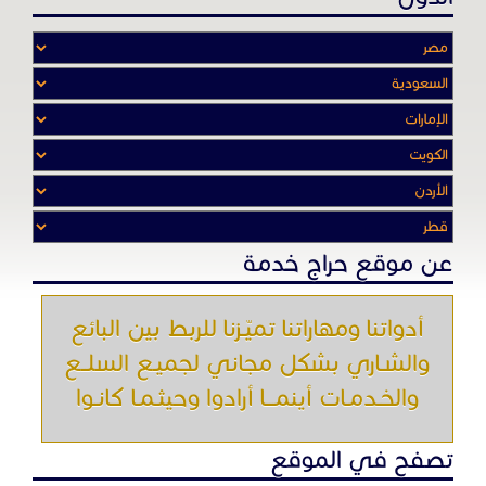
عن موقع حراج خدمة
أدواتنا ومهاراتنا تميّـزنا للربط بين البائع
والشـاري بشكل مجاني لجميـع السلــع
والخـدمـات أينمـــا أرادوا وحيثـمـا كانـوا
تصفح في الموقع