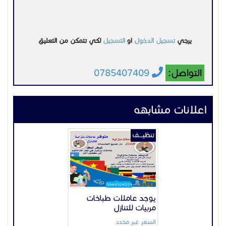
يرجي
تسجيل الدخول
او
التسجيل
لكي تتمكن من التعليق
التواصل:
0785407409
اعلانات مشابهه
تنظيــــف
يوجد عاملات طباخات
مربيات للتنازل
السعر غير محدد