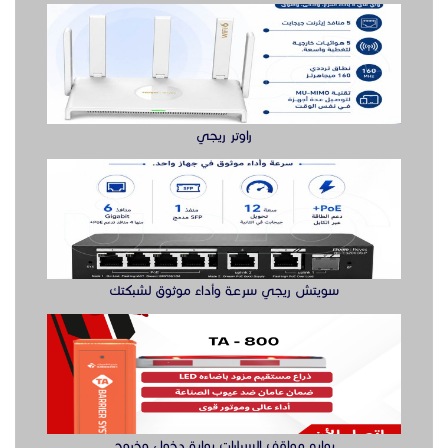
راوتر ريجي
سويتش ريجي سرعة وأداء موثوق لشبكتك
بوابه مواقف السيارات بوابة دخول وخروج