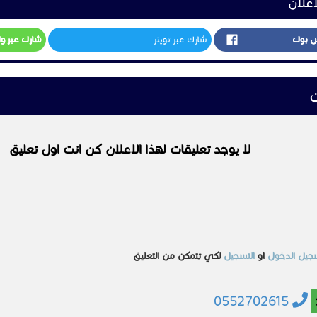
سماعات Plantronics.
0552702615
مشابهه
اجهزة اخرى
اجهزة اخرى
S
تاح)
 جيجابت مع دعم PoE
 مدمج لتزامن سماعات الرأس والأجهزة المحمولة
الي الدقة على السماعة وسماعة الرأس
عروض الجمعه البيضاء
تركيب وصيانة الانظمة
اعات الرأس المتوافقة مع EHS
علي جهاز حاجز
الامنية
ت صوتية رباعية الاتجاهات للمكالمات الجماعية بسهولة
د
الرياض
440 ر س
السعر غير محدد
عرض
السعودية
الرياض
السعودية
الرياض
ة مدن خدمات حلول الاتصالات من خلال فروعنا في الرياض، جدة، والدمام، نوفر ح
2022-11-20
عرض
2022-12-17
عرض
 لا تتردد في الاتصال بنا لاختيار أفضل الأنظمة التي تناسب احتياجاتك مع فريق م
ن!