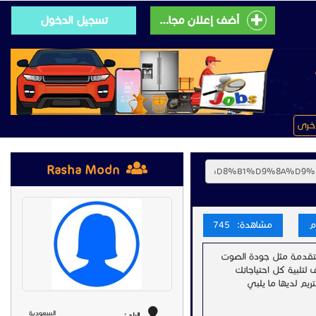
أضف إعلان مجانى
تسجيل الدخول
خرى
Rasha Modn
مشاهدة: 745
 ميزات متقدمة مثل جودة الصوت
هذه الهواتف لتلبية كل احتياجاتك
مكتبي، هاتف لاسلكي، أو هاتف فيديو، هواتف IP جراند ستريم لديها ما يلبي
السعودية
البلد :