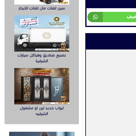
سيزر لفتات مان لفتات للايجار
تصنيع صناديق وهياكل سيارات
الشرقية
لول اتصالات متكاملة
ابواب حديد ليزر او مشغول
ن المهندسين المتخصصين….
الشرقيه