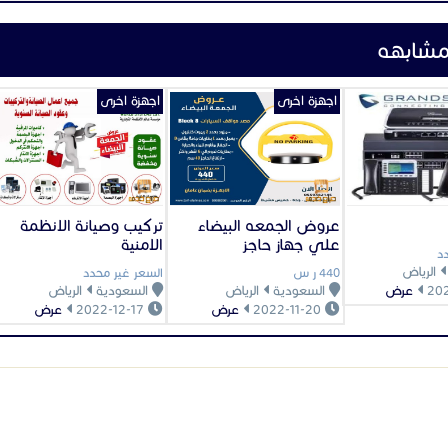
 0575159403
لقادر0534133844
0539
ي 0553137426