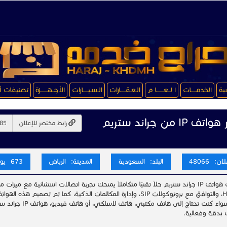
سية
الخدمـــــات
ا لــعـــــــا م
الـعـقـــــارات
الـسـيـــــارات
الأجــهـــــــزة
تصنيفات أ
IP من جراند ستريم
رابط مختصر للإعلان
ن: 48066
البلد: السعودية
المدينة: الرياض
673 يوم
تقدم لك هواتف IP جراند ستريم حلاً تقنيًا متكاملاً يمنحك تجربة اتصالات استثنائية مع
بتقنية HD، والتوافق مع بروتوكولات SIP، وإدارة المكالمات الذكية، كما تم تصميم 
اليومية سواء كنت تحتاج إلى هاتف 
 بدقة وفعالية.