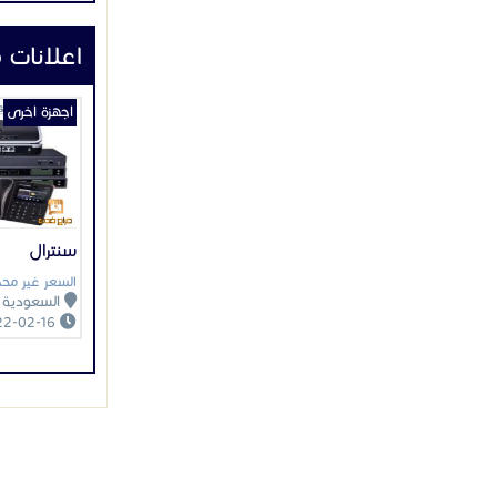
م/محمود صبري
م/ مراد عبد ا
م/صفوان 731159
م/محمد الماح