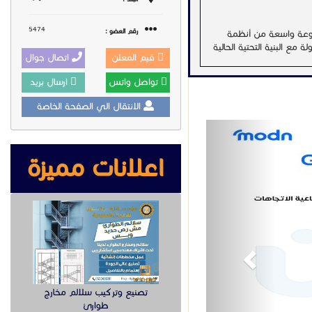
5474
رقم العضو :
يعني أنها متوافقة مع مجموعة واسعة من أنظمة
ى VoIP، وهذا التوافق يتيح للشركات تكامل هذه الهواتف هواتف IP بسهولة مع البنية التحتية الحالية
قيم المعلن
اتصال جوال
تواصل واتس
ارسال بريد
الانتقال الي الصفحة الخاصة
Previous
اعلانات مميزة
 من الأعمال، سواء كان
معروض
عند الاتصال
تتيح لك هواتف IP جراند ستريم تقليل تكاليف الاتصالات بشكل كبير مقارنة بالهواتف التقليدية من خلال تبني تقنيات VoIP،
اجهزة اخرى
Toggle Dropdown
تبليغ
مكنك بسهولة:
تصنيع وتركيب سلالم مخارج
طوارئ
نها.