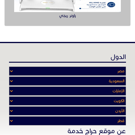
عن موقع حراج خدمة
أدواتنا ومهاراتنا تميّـزنا للربط بين البائع
والشـاري بشكل مجاني لجميـع السلــع
والخـدمـات أينمـــا أرادوا وحيثـمـا كانـوا
تصفح في الموقع
الرئيسية
باقات الإعلانات