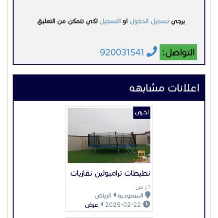
نطيطات ترامبولين نقازيات
1 ر س
السعودية
الرياض
2025-02-22
عرض
اخـرى
زحاليق فردية مراجيح
زحليقات
السعر غير محدد
السعودية
الرياض
2025-09-23
عرض