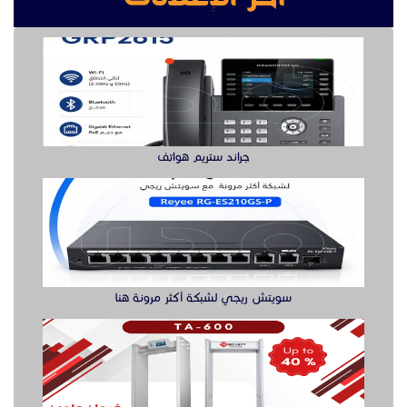
سويتش ريجي لشبكة أكثر مرونة هنا
بوابه كشف المعادن بوابة سيكيورتى
buy ssd solution