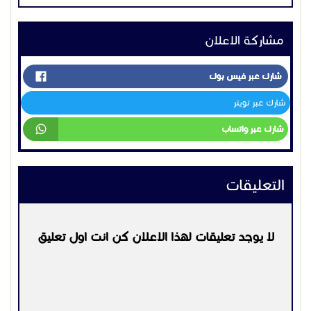
التعليقات
لا يوجد تعليقات لهذا الاعلان كن انت اول تعليق
يرجي
تسجيل الدخول
او
التسجيل
لكي تتمكن من التعليق
التواصل:
920031541
اعلانات مشابهه
اخـرى