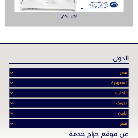
عن موقع حراج خدمة
أدواتنا ومهاراتنا تميّـزنا للربط بين البائع
والشـاري بشكل مجاني لجميـع السلــع
والخـدمـات أينمـــا أرادوا وحيثـمـا كانـوا
تصفح في الموقع
الرئيسية
باقات الإعلانات