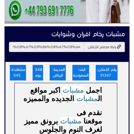
مشبات رخام افران وشوايات
رابط مختصر للإعلان
رقم الاعلان:
البلد:
المدينة:
348
مشاهدة:
51347
السعودية
الرياض
يوم
545
اجمل
مشبات
اكبر مواقع
ال
مشبات
الجديده والمميزه
نقدم فى
موقعنا
مشبات
برونق مميز
لغرف النوم والجلوس