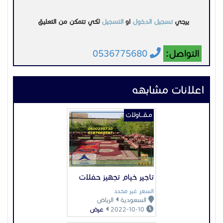
تاجير خيام تجهيز حفلات
السعر غير محدد
السعودية
الرياض
2022-10-10
عرض
مـقـــاولات
مقاولات عامه للمنزل
بالرياض
1 ر س
السعودية
الرياض
2023-05-25
عرض