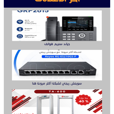
سويتش ريجي لشبكة أكثر مرونة هنا
بوابه كشف المعادن بوابة سيكيورتى
buy ssd solution