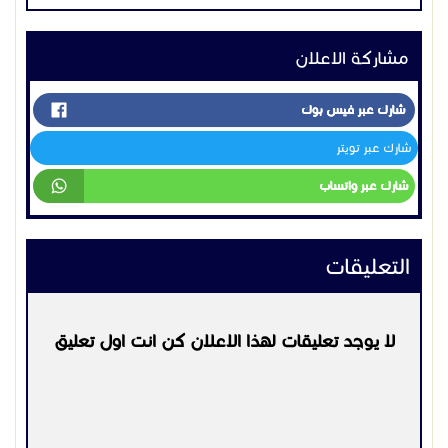
الرقم التالى
التعليقات
0536775680
لا يوجد تعليقات لهذا الاعلان كن انت اول تعليق
يمكنكم مشاهدة اعمالنا علي
الرابط التالي
https://mashbat.info/
يرجي
تسجيل الدخول
او
التسجيل
لكي تتمكن من التعليق
التواصل:
0536775680
اعلانات مشابهه
مـقـــاولات