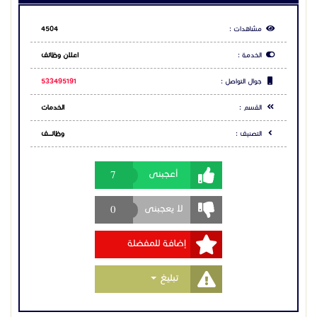
مشاهدات :
4504
الخدمة :
اعلان وظائف
جوال التواصل :
533495191
القسم :
الخدمات
التصنيف :
وظائـــــف
7
أعجبنى
0
لا يعجبنى
إضافة للمفضلة
Toggle Dropdown
تبليغ