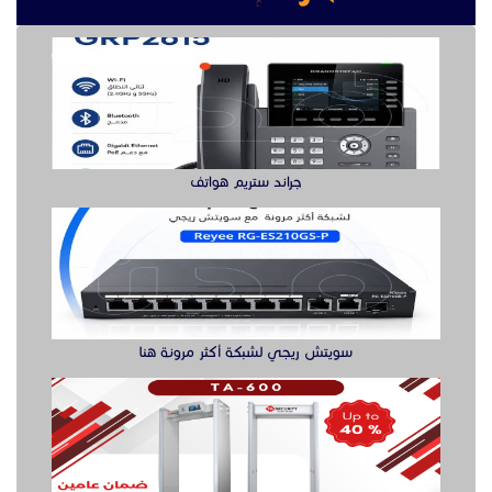
جراند ستريم هواتف
سويتش ريجي لشبكة أكثر مرونة هنا