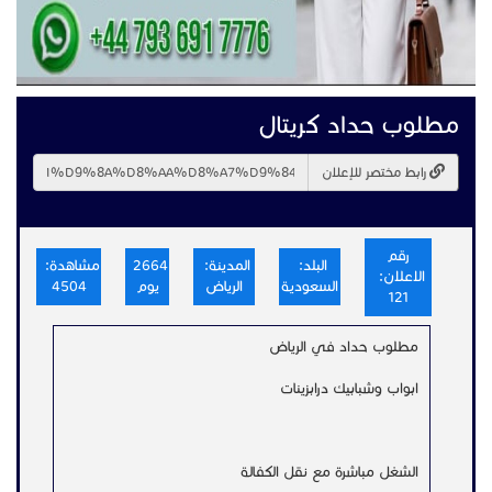
مطلوب حداد كريتال
رابط مختصر للإعلان
رقم
البلد:
المدينة:
2664
مشاهدة:
الاعلان:
السعودية
الرياض
يوم
4504
121
مطلوب حداد في الرياض
ابواب وشبابيك درابزينات
الشغل مباشرة مع نقل الكفالة