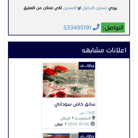
يرجي
تسجيل الدخول
او
التسجيل
لكي تتمكن من التعليق
التواصل:
533495191
اعلانات مشابهه
وظائـــــف
سائق خاص سوداني
1500 ر س
السعودية
الرياض
2025-01-05
عرض
وظائـــــف