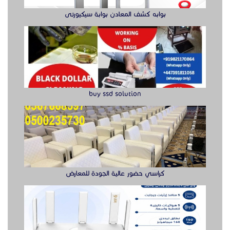
بوابه كشف المعادن بوابة سيكيورتى
buy ssd solution
كراسي حضور عالية الجودة للمعارض