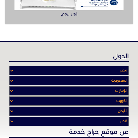
راوتر ريجي
الدول
عن موقع حراج خدمة