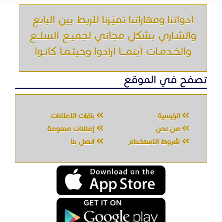
أدواتنا ومهاراتنا تميّـزنا للربط بين البائع
والشـاري بشكل مجاني لجميـع السلــع
والخـدمـات أينمـــا أرادوا وحيثـمـا كانـوا
تصفح في الموقع
الرئيسية
باقات الإعلانات
من نحن
إعلانات ممنوعة
شروط الاستخدام
اتصل بنا