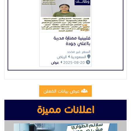
وظائـــــف
فلبينية ممتازة مدربة
بااعلي جودة
السعر غير محدد
السعودية
الرياض
2025-08-20
عرض
عرض بيانات المُعلن
اعلانات مميزة