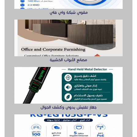
جهاز تفتيش يدوي وكشف الجوال
راوتر ريجي لتوفير اتصال سريع
بوابة مواقف ايطالى Came بوابه