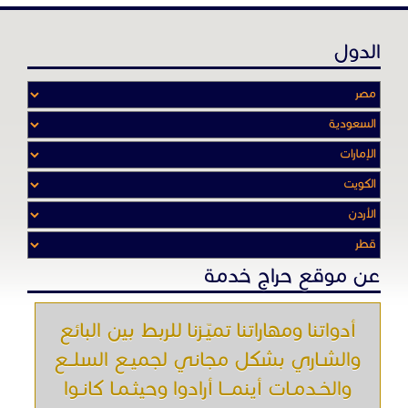
عن موقع حراج خدمة
أدواتنا ومهاراتنا تميّـزنا للربط بين البائع
والشـاري بشكل مجاني لجميـع السلــع
والخـدمـات أينمـــا أرادوا وحيثـمـا كانـوا
تصفح في الموقع
الرئيسية
باقات الإعلانات
من نحن
إعلانات ممنوعة
شروط الاستخدام
اتصل بنا