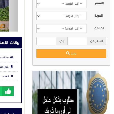
القسم
مشاركة ال
الدولة
شارك عبر في
الخدمة
السعر من
إلى
التعليقا
بحث
يرجي
تس