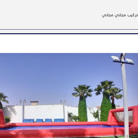
تركيب مجاني مجاني
شاهدة الكاتلوج نرجوا التواصل معنا عبر رقم خدمة العملاء
92
N
ان
 :
629
الخدمة :
اصل :
920031541
حالة السعر :
العام
التصنيف :
0
0
أعجبنى
لا يعجبنى
إضافة للمفضلة