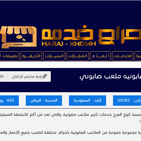
سية
الخدمـــــات
ا لــعـــــــا م
الـعـقـــــارات
الـسـيـــــارات
الأجــهـــــــزة
تصنيفات أ
بونيه ملعب صابوني
رابط مختصر للإعلان
ن: 50082
البلد: السعودية
المدينة: الرياض
465 يوم
سة كوخ المرح خدمات تأجير ملاعب صابونية، والتي تعد من أكثر الأنشطة المسلية
.
ينا مجموعة متنوعة من الملاعب الصابونية بأحجام مختلفة لتناسب جميع الأعمار والم