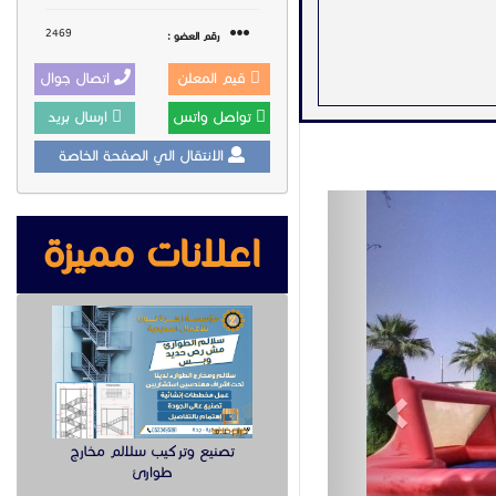
2469
رقم العضو :
قيم المعلن
اتصال جوال
تواصل واتس
ارسال بريد
الانتقال الي الصفحة الخاصة
Previous
اعلانات مميزة
معروض
عند الاتصال
اخـرى
Toggle Dropdown
تبليغ
تصنيع وتركيب سلالم مخارج
طوارئ