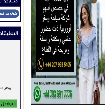
التواصل:
اعلانات 
اخـرى
ملاهي مائيه
زحاليق مويه
1 ر س
السعودية
2022-11-07