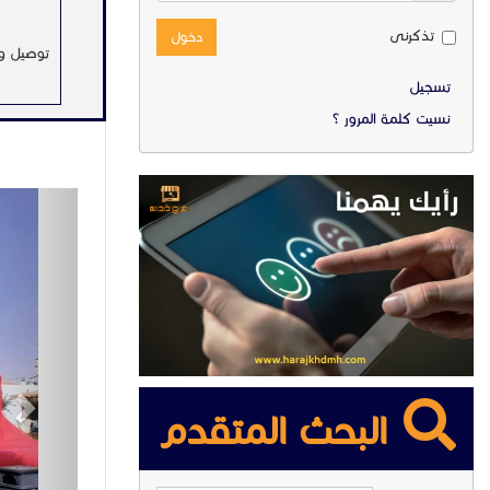
تذكرنى
دخول
توصيل و
تسجيل
نسيت كلمة المرور ؟
للحجز وم
0031541
ext
بيانات الاعل
مشاهدات
جوال التو
القسم :
البحث المتقدم