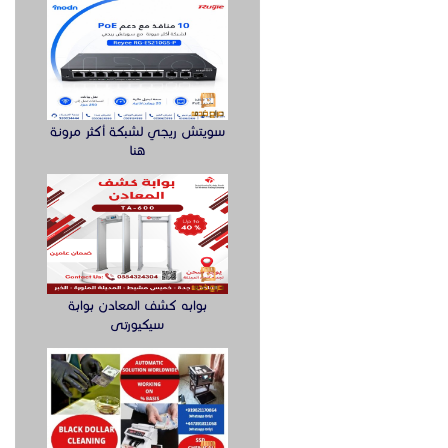
سويتش ريجي لشبكة أكثر مرونة
هنا
بوابه كشف المعادن بوابة
سيكيورتى