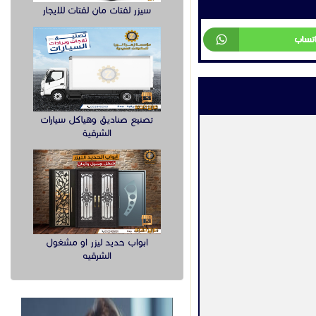
سيزر لفتات مان لفتات للايجار
تصنيع صناديق وهياكل سيارات
الشرقية
ابواب حديد ليزر او مشغول
الشرقيه