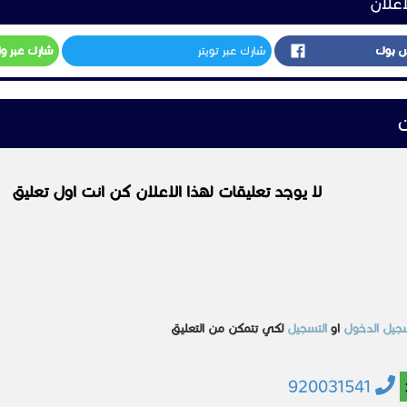
920031541
مشابهه
 للبيع و
الرياض
عرض