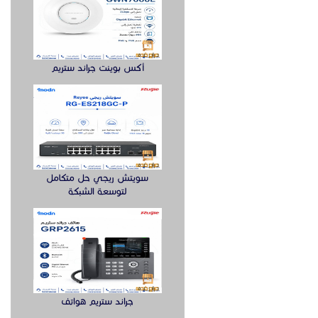
أكس بوينت جراند ستريم
سويتش ريجي حل متكامل
لتوسعة الشبكة
جراند ستريم هواتف