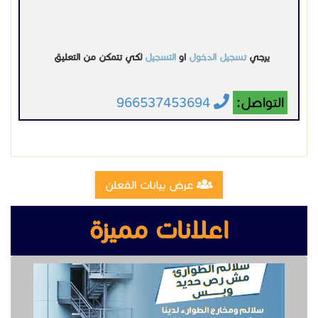
يرجي
تسجيل الدخول
او
التسجيل
لكي تتمكن من التعليق
التواصل:
966537453694
عرض بيانات المُعلن
اعلانات مميزة