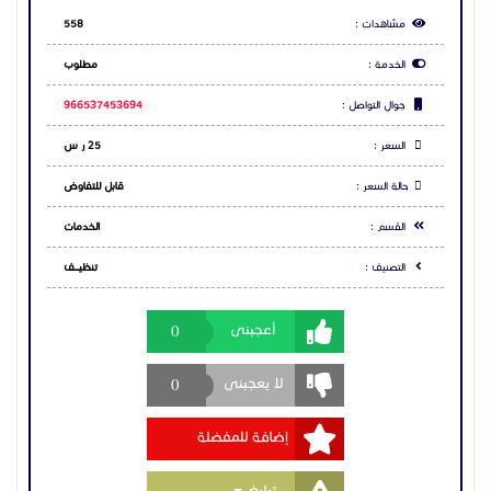
مشاهدات :
558
الخدمة :
مطلوب
جوال التواصل :
966537453694
السعر :
25 ر س
حالة السعر :
قابل للتفاوض
القسم :
الخدمات
التصنيف :
تنظيــــف
0
أعجبنى
0
لا يعجبنى
إضافة للمفضلة
Toggle Dropdown
تبليغ