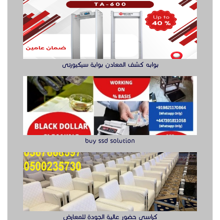
بوابه كشف المعادن بوابة سيكيورتى
buy ssd solution
كراسي حضور عالية الجودة للمعارض