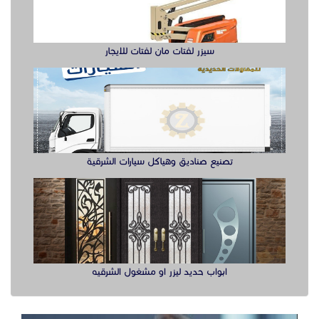
سيزر لفتات مان لفتات للايجار
تصنيع صناديق وهياكل سيارات الشرقية
ابواب حديد ليزر او مشغول الشرقيه