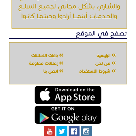
والشـاري بشكل مجاني لجميـع السلــع
والخـدمـات أينمـــا أرادوا وحيثـمـا كانـوا
تصفح في الموقع
الرئيسية
باقات الإعلانات
من نحن
إعلانات ممنوعة
شروط الاستخدام
اتصل بنا