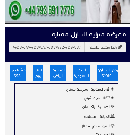
ممرضه منزليه للتنازل ممتازه
رابط مختصر للإعلان
رقم الاعلان:
البلد:
المدينة:
301
مشاهدة:
51910
السعودية
الرياض
يوم
558
👩‍🔬باكستانية. ممرضة ممتازه
👩‍🦰الاسم :بشري
🌹الجنسية. باکستان
🏛الديانة : مسلمه
🌹اللغة: عربي ممتاز
🌹العمر :۲۸