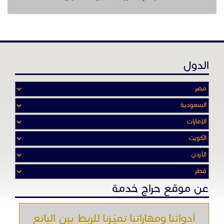
الدول
عن موقع حراج خدمة
أدواتنا ومهاراتنا تميّـزنا للربط بين البائع