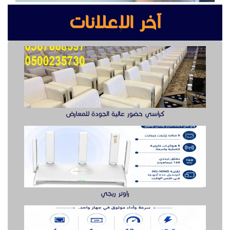
راوتر ريجي
سويتش ريجي سرعة وأداء موثوق لشبكتك
بوابه مواقف السيارات بوابة دخول وخروج