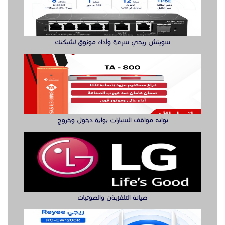
صيانة التلفزيةن والصوتيات
مقوي شبكة واي فاي
الدول