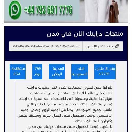
منتجات درايتك الان في مدن
رابط مختصر للإعلان
رقم الاعلان:
البلد:
المدينة:
755
مشاهدة:
47201
السعودية
الرياض
يوم
854
شركة مدن لحلول الاتصالات تقدم لكم منتجات درايتك
الرائدة في عالم الاتصالات. ستحصل على أداء متميز،
موثوقية عالية، وسهولة في الاستخدام مع منتجات درايتك.
تقدم منتجات درايتك مجموعة واسعة من الحلول التي
تناسب جميع احتياجاتكم، بدءًا من أجهزة الراوتر وحتى أجهزة
الاكسيس بوينت. ستحصل على اتصال سريع ومستقر بفضل
تكنولوجيا منتجات درايتك.
لا تفوت فرصة الحصول على منتجات درايتك من مدن،