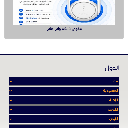
عن موقع حراج خدمة
أدواتنا ومهاراتنا تميّـزنا للربط بين البائع
والشـاري بشكل مجاني لجميـع السلــع
والخـدمـات أينمـــا أرادوا وحيثـمـا كانـوا
تصفح في الموقع