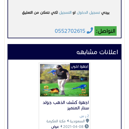
الأمثل لك.
ستحصل على تكنولوجيا متقدمة تضمن لك استقرارًا وأداءً
استثنائيًا مع منتجات درايتك، مما يحسن من تجربة استخدامك
ويزيد من فعالية عملك.
اختر منتجات درايتك اليوم وانضم إلى قائمة العملاء الذين
يستفيدون من حلول شركة مدن لحلول الاتصالات.
اجهزة كشف الذهب جولد
ستار المتميز
م/ مراد عبد القادر0534133844
م/صفوان 0539731159
2 ر س
م/محمد الماحي 0553137426
السعودية
مكة المكرمة
2021-04-08
عرض
اجهزة اخرى
انظمة كاشير لإدارة
عمليات البيع
2690 ر س
السعودية
لا يوجد
2022-09-05
عرض