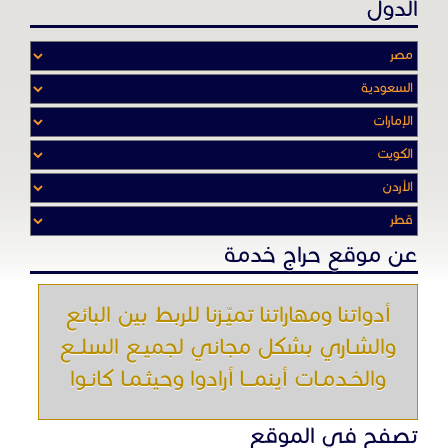
الدول
عن موقع حراج خدمة
أدواتنا ومهاراتنا تميّـزنا للربط بين البائع
والشـاري بشكل مجاني لجميـع السلــع
والخـدمـات أينمـــا أرادوا وحيثـمـا كانـوا
تصفح في الموقع