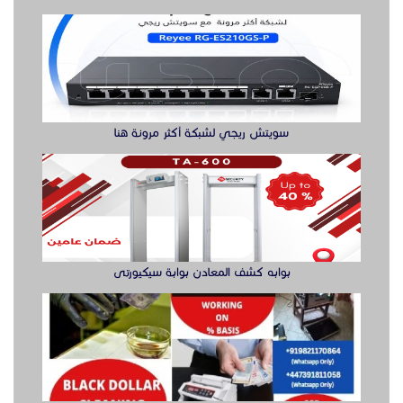
سويتش ريجي لشبكة أكثر مرونة هنا
بوابه كشف المعادن بوابة سيكيورتى