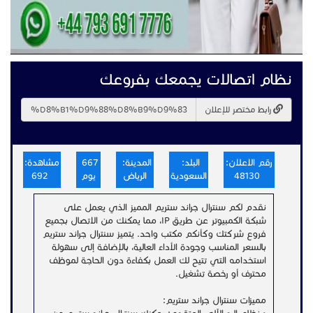
نظام اتصالات يجمعك بفروعك
رابط مختصر للإعلان
رقم الاعلان:
البلد:
المدينة:
667
مشاهدة:
48130
السعودية
الرياض
يوم
692
نقدم لكم سنترال جراند ستريم المميز الذي يعمل على
شبكة الكمبيوتر عن طريق IP، مما يمكنك من الاتصال بجميع
فروع شركتك وكأنكم مكتب واحد. يتميز سنترال جراند ستريم
بالسعر المناسب وجودة الأداء العالية، بالإضافة إلى سهولة
استخدامه التي تتيح لك العمل بكفاءة دون الحاجة لموظف
محترف أو رخصة تشغيل.
مميزات سنترال جراند ستريم: