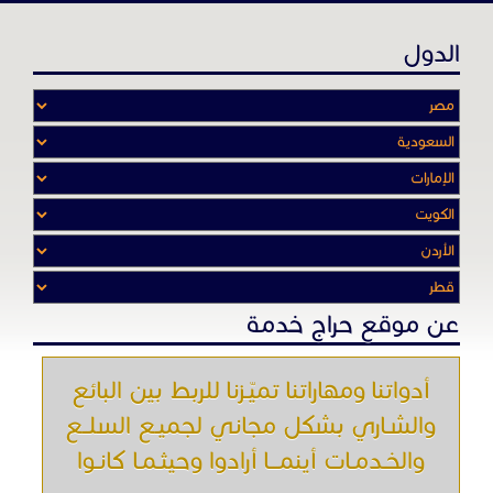
الدول
عن موقع حراج خدمة
أدواتنا ومهاراتنا تميّـزنا للربط بين البائع
والشـاري بشكل مجاني لجميـع السلــع
والخـدمـات أينمـــا أرادوا وحيثـمـا كانـوا