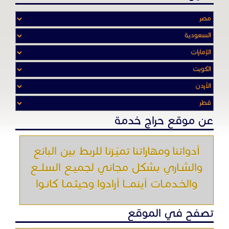
أدواتنا ومهاراتنا تميّـزنا للربط بين البائع
والشـاري بشكل مجاني لجميـع السلــع
والخـدمـات أينمـــا أرادوا وحيثـمـا كانـوا
تصفح في الموقع
الرئيسية
باقات الإعلانات
من نحن
إعلانات ممنوعة
شروط الاستخدام
اتصل بنا