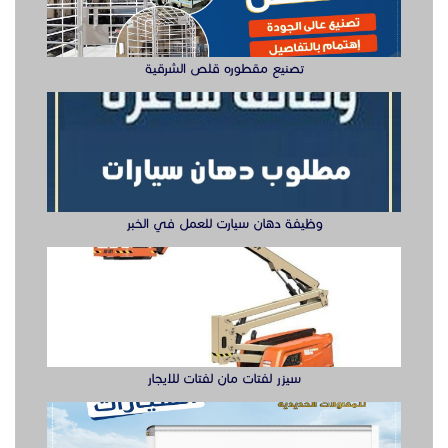
سيزر لفتات مان لفتات للايجار
تصنيع صناديق وهياكل سيارات الشرقية
ابواب حديد ليزر او مشغول الشرقيه