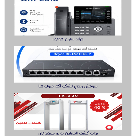
سويتش ريجي لشبكة أكثر مرونة هنا
بوابه كشف المعادن بوابة سيكيورتى
buy ssd solution