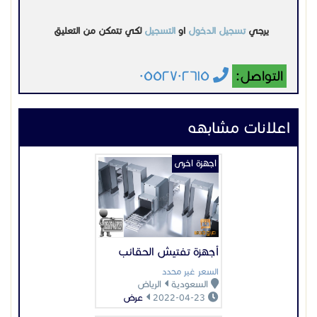
يرجي
تسجيل الدخول
او
التسجيل
لكي تتمكن من التعليق
التواصل:
٠٥٥٢٧٠٢٦١٥
اعلانات مشابهه
اجهزة اخرى
أجهزة تفتيش الحقائب
السعر غير محدد
السعودية
الرياض
2022-04-23
عرض