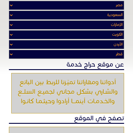
عن موقع حراج خدمة
أدواتنا ومهاراتنا تميّـزنا للربط بين البائع
والشـاري بشكل مجاني لجميـع السلــع
والخـدمـات أينمـــا أرادوا وحيثـمـا كانـوا
تصفح في الموقع