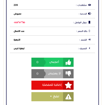
مشاهدات :
209
الخدمة :
معروض
جوال التواصل :
٠٥٥٢٧٠٢٦١٥
حالة السعر :
عند الاتصال
القسم :
الاجهزة
التصنيف :
اجهزة اخرى
0
أعجبنى
0
لا يعجبنى
إضافة للمفضلة
Toggle Dropdown
تبليغ