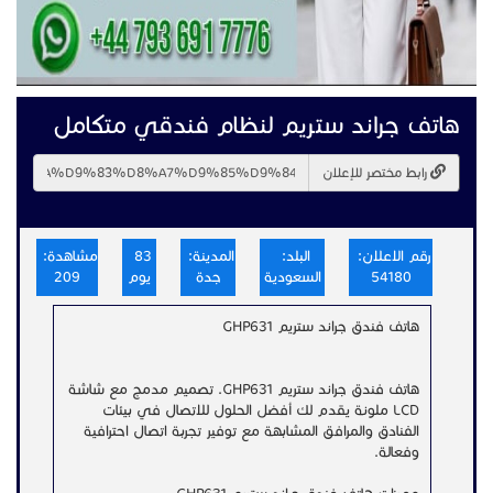
هاتف جراند ستريم لنظام فندقي متكامل
رابط مختصر للإعلان
رقم الاعلان:
البلد:
المدينة:
83
مشاهدة:
54180
السعودية
جدة
يوم
209
هاتف فندق جراند ستريم GHP631
هاتف فندق جراند ستريم GHP631. تصميم مدمج مع شاشة
LCD ملونة يقدم لك أفضل الحلول للاتصال في بيئات
الفنادق والمرافق المشابهة مع توفير تجربة اتصال احترافية
وفعالة.