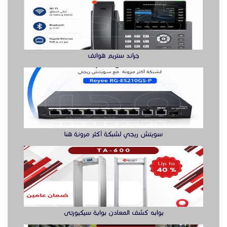
جراند ستريم هواتف
سويتش ريجي لشبكة أكثر مرونة هنا
بوابه كشف المعادن بوابة سيكيورتى