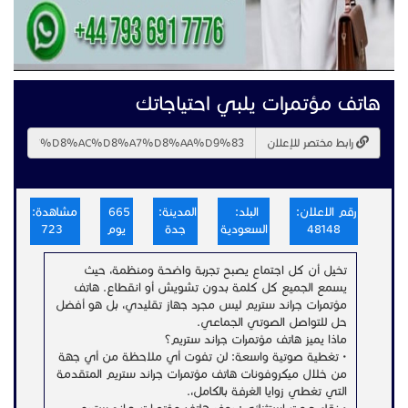
هاتف مؤتمرات يلبي احتياجاتك
رابط مختصر للإعلان
رقم الاعلان:
البلد:
المدينة:
665
مشاهدة:
48148
السعودية
جدة
يوم
723
تخيل أن كل اجتماع يصبح تجربة واضحة ومنظمة، حيث
يسمع الجميع كل كلمة بدون تشويش أو انقطاع. هاتف
مؤتمرات جراند ستريم ليس مجرد جهاز تقليدي، بل هو أفضل
حل للتواصل الصوتي الجماعي.
ماذا يميز هاتف مؤتمرات جراند ستريم؟
• تغطية صوتية واسعة: لن تفوت أي ملاحظة من أي جهة
من خلال ميكروفونات هاتف مؤتمرات جراند ستريم المتقدمة
التي تغطي زوايا الغرفة بالكامل،.