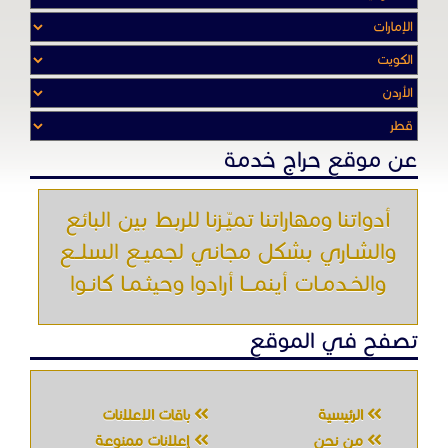
عن موقع حراج خدمة
أدواتنا ومهاراتنا تميّـزنا للربط بين البائع
والشـاري بشكل مجاني لجميـع السلــع
والخـدمـات أينمـــا أرادوا وحيثـمـا كانـوا
تصفح في الموقع
الرئيسية
باقات الإعلانات
من نحن
إعلانات ممنوعة