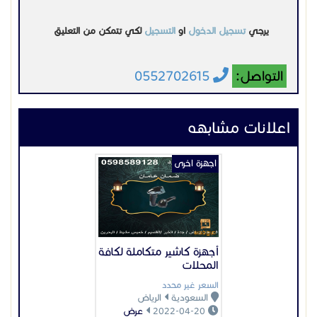
يرجي
تسجيل الدخول
او
التسجيل
لكي تتمكن من التعليق
التواصل:
0552702615
اعلانات مشابهه
اجهزة اخرى
أجهزة كاشير متكاملة لكافة
المحلات
السعر غير محدد
السعودية
الرياض
2022-04-20
عرض