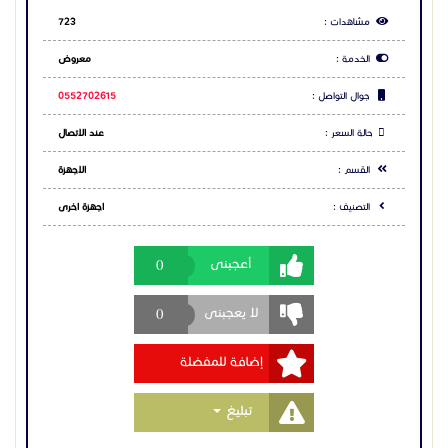
مشاهدات :
723
• دعم 6 خطوط وحسابات SIP، وعقد مؤتمرات صوتية
الخدمة :
معروض
بسبعة اتجاهات.
• نظام تشغيل Android 4.4 مع إمكانية الوصول إلى متجر
جوال التواصل :
0552702615
Google Play.
• اتصال Bluetooth للمزامنة مع سماعات الرأس والأجهزة
حالة السعر :
عند الاتصال
المحمولة.
• شاشة لمس سريعة الاستجابة مقاس 4.3 بوصة (800 ×
القسم :
الاجهزة
480) مع دعم صوت عالي الدقة.
• منفذ Gigabit للاستشعار التلقائي ودعم PoE.
التصنيف :
اجهزة اخرى
• شبكة Wi-Fi مدمجة لزيادة القدرة على الحركة والمرونة
في الاتصال.
0
أعجبنى
هاتف مؤتمرات جراند ستريم GAC2570
0
لا يعجبنى
• مكبر صوت مزدوج كامل مع غرفة صوتية عالية الدقة
إضافة للمفضلة
وإلغاء الصدى الصوتي المتقدم.
• نظام ميكروفونات يتضمن 12 ميكروفونًا متعدد الاتجاهات
مع تقنية MMAD.
Toggle Dropdown
تبليغ
• نطاق التقاط يصل إلى 5 أمتار، مع دعم ميكروفونين
لاسلكيين لتغطية تصل إلى 20 مترًا.