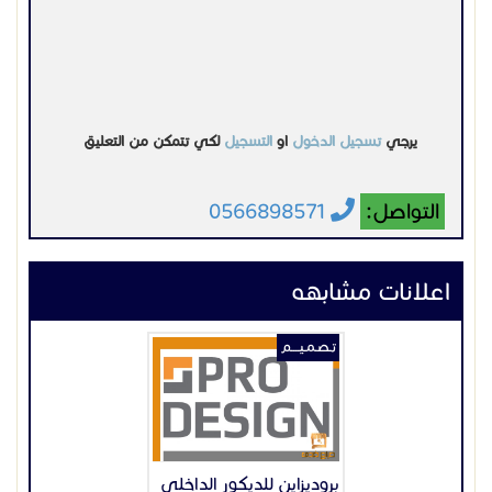
يرجي
تسجيل الدخول
او
التسجيل
لكي تتمكن من التعليق
التواصل:
0566898571
اعلانات مشابهه
تـصـمـيــــم
بروديزاين للديكور الداخلي