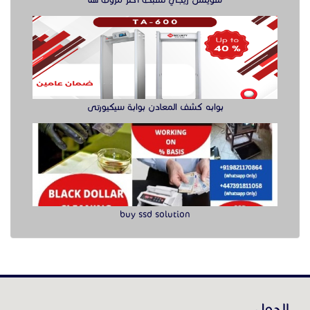
سويتش ريجي لشبكة أكثر مرونة هنا
بوابه كشف المعادن بوابة سيكيورتى
buy ssd solution
الدول