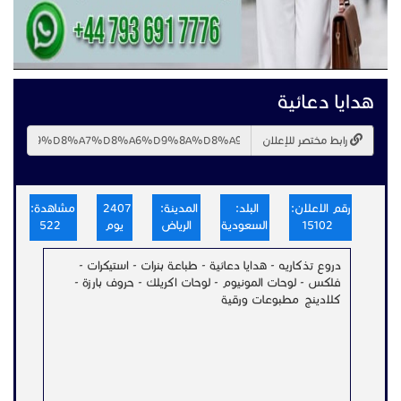
هدايا دعائية
رابط مختصر للإعلان
رقم الاعلان:
البلد:
المدينة:
2407
مشاهدة:
15102
السعودية
الرياض
يوم
522
دروع تذكاريه - هدايا دعائية - طباعة بنرات - استيكرات -
فلكس - لوحات المونيوم - لوحات اكريلك - حروف بارزة -
كلادينج مطبوعات ورقية