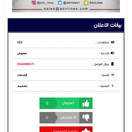
بيانات الاعلان
مشاهدات :
522
الخدمة :
معروض
جوال التواصل :
0566898571
القسم :
الخدمات
التصنيف :
تـصـمـيــــم
0
أعجبنى
0
لا يعجبنى
إضافة للمفضلة