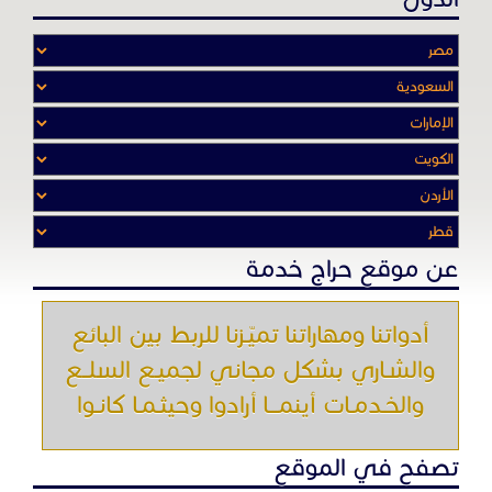
عن موقع حراج خدمة
أدواتنا ومهاراتنا تميّـزنا للربط بين البائع
والشـاري بشكل مجاني لجميـع السلــع
والخـدمـات أينمـــا أرادوا وحيثـمـا كانـوا
تصفح في الموقع