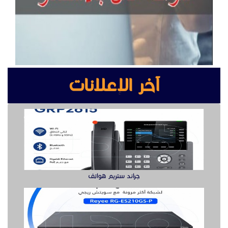
جراند ستريم هواتف
سويتش ريجي لشبكة أكثر مرونة هنا
بوابه كشف المعادن بوابة سيكيورتى