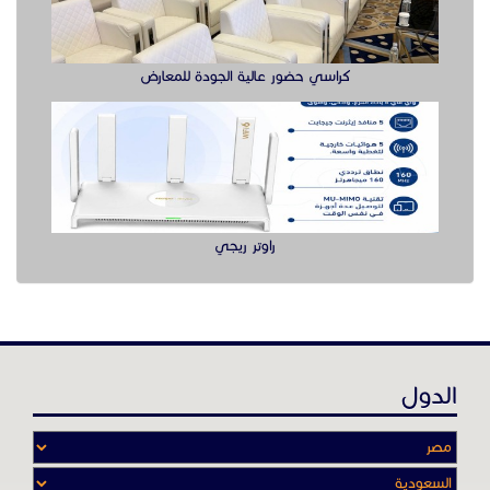
الدول
عن موقع حراج خدمة
أدواتنا ومهاراتنا تميّـزنا للربط بين البائع