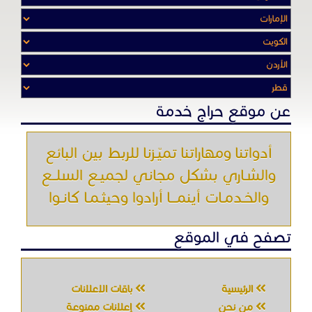
والشـاري بشكل مجاني لجميـع السلــع
والخـدمـات أينمـــا أرادوا وحيثـمـا كانـوا
تصفح في الموقع
الرئيسية
باقات الإعلانات
من نحن
إعلانات ممنوعة
شروط الاستخدام
اتصل بنا