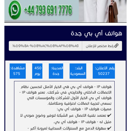
هواتف آي بي جدة
رابط مختصر للإعلان
رقم الاعلان:
البلد:
المدينة:
450
مشاهدة:
50237
السعودية
جدة
يوم
575
هواتف IP - هواتف آي بي هي الخيار الأمثل لتحسين نظام
الاتصالات الداخلي والخارجي في شركتك. تعتبر هواتف IP -
هواتف آي بي الخيار الأول للشركات والمؤسسات التي
تسعى لتجربة اتصالات احترافية ومتكاملة.
مميزات هواتف IP - هواتف آي بي:
✔️ تعتمد تقنية الاتصال عبر الشبكة لتوفير وضوح صوتي لا
مثيل له - هواتف IP - هواتف آي بي.
✔️ سهولة الدمج مع السنترالات السحابية لمرونة أكبر -