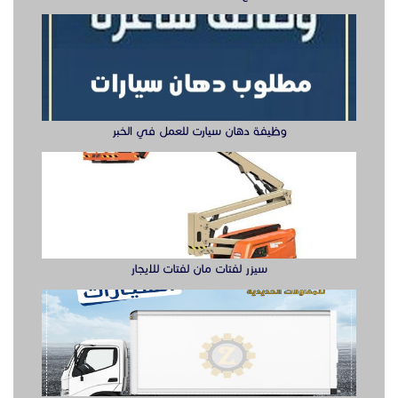
سيزر لفتات مان لفتات للايجار
تصنيع صناديق وهياكل سيارات الشرقية
ابواب حديد ليزر او مشغول الشرقيه