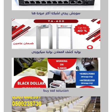
buy ssd solution
كراسي حضور عالية الجودة للمعارض
راوتر ريجي