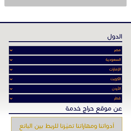
عن موقع حراج خدمة
أدواتنا ومهاراتنا تميّـزنا للربط بين البائع
والشـاري بشكل مجاني لجميـع السلــع
والخـدمـات أينمـــا أرادوا وحيثـمـا كانـوا
تصفح في الموقع
الرئيسية
باقات الإعلانات
من نحن
إعلانات ممنوعة
شروط الاستخدام
اتصل بنا