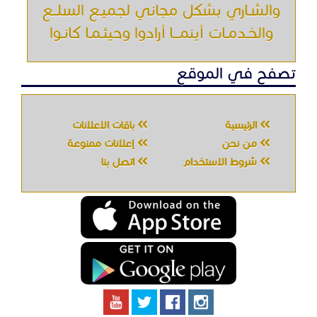
جميع الحقوق محفوظه " حراج خدمه " © 2026
شركة الحصان تك
لتقنية المعلومات