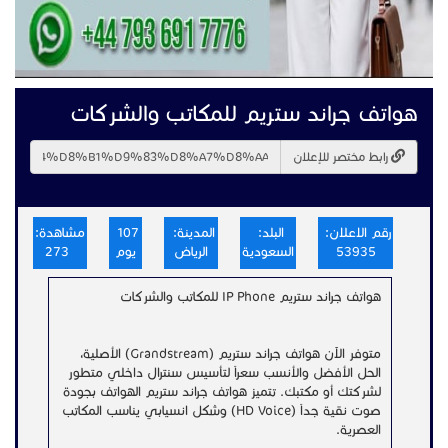
هواتف جراند ستريم للمكاتب والشركات
رابط مختصر للإعلان
رقم الاعلان:
البلد:
المدينة:
107
مشاهدة:
53935
السعودية
الرياض
يوم
273
هواتف جراند ستريم IP Phone للمكاتب والشركات
متوفر الآن هواتف جراند ستريم (Grandstream) الأصلية،
الحل الأفضل والأنسب سعراً لتأسيس سنترال داخلي متطور
لشركتك أو مكتبك. تتميز هواتف جراند ستريم الهواتف بجودة
صوت نقية جداً (HD Voice) وشكل انسيابي يناسب المكاتب
العصرية.