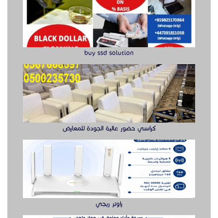
كراسي حضور عالية الجودة للمعارض
راوتر ريجي
سويتش ريجي سرعة وأداء موثوق لشبكتك