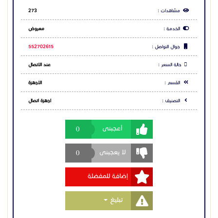
Grandstream UCM وأيضاً أنظمة Asterisk و 3CX وغيرها.
0
أعجبنى
لماذا تختار هواتف جراند ستريم؟
0
لا يعجبنى
توفير كبير في فواتير الاتصالات الدولية والداخلية.
إضافة للمفضلة
سهولة التنقل (يمكنك أخذ هاتفك لأي فرع وتوصيله
بالإنترنت وسيعمل فوراً بنفس رقمك الداخلي).
Toggle Dropdown
تبليغ
ميزات متقدمة: تحويل المكالمات، الانتظار، المؤتمرات الثلاثية،
والبريد الصوتي.
اطلب الآن من مدن!
مشاركة الاعلان
معــرض الرياض 0550614999
خدمة العملاء 920034444
شارك عبر فيس بوك
#هواتف_جراند_ستريم #جراند_ستريم #Grandstream
#تليفونات_شبكية #IP_Phone #سنترالات #اتصالات
شارك عبر تويتر
#تأسيس_مكاتب #شبكات #تكنولوجيا #الرياض #جدة
#الدمام #حراج #أجهزة_مكتبية #بيزنس #شركات
شارك عبر واتساب
#تقنية_المعلومات #VOIP #أجهزة_شبكات
#اتصالات_الشركات #هواتف_جراند_ستريم
#هواتف_جراند_ستريم #هواتف_جراند_ستريم