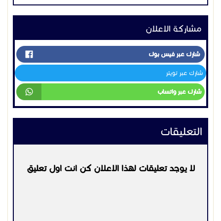
التعليقات
لا يوجد تعليقات لهذا الاعلان كن انت اول تعليق
يرجي
تسجيل الدخول
او
التسجيل
لكي تتمكن من التعليق
التواصل:
552702615
اعلانات مشابهه
اجهزة اتصال