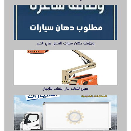
سيزر لفتات مان لفتات للايجار
تصنيع صناديق وهياكل سيارات الشرقية
ابواب حديد ليزر او مشغول الشرقيه