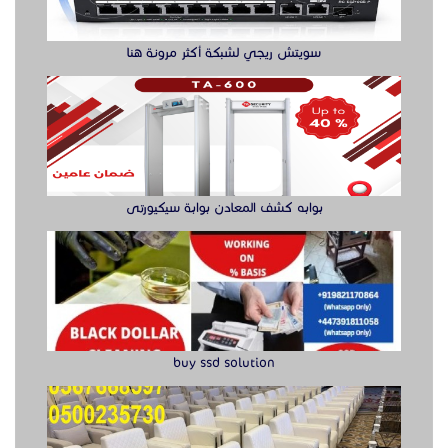
buy ssd solution
كراسي حضور عالية الجودة للمعارض
راوتر ريجي