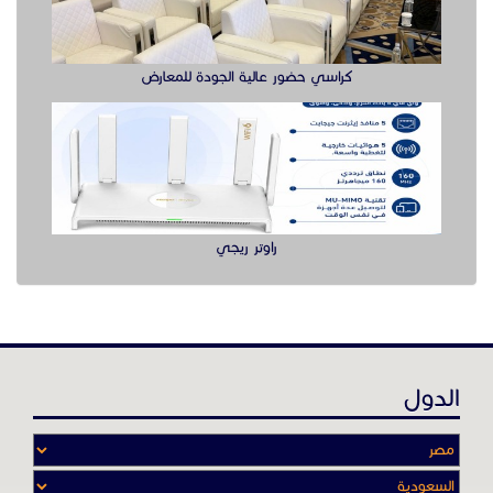
الدول
عن موقع حراج خدمة
أدواتنا ومهاراتنا تميّـزنا للربط بين البائع