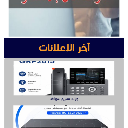
جراند ستريم هواتف
سويتش ريجي لشبكة أكثر مرونة هنا
بوابه كشف المعادن بوابة سيكيورتى