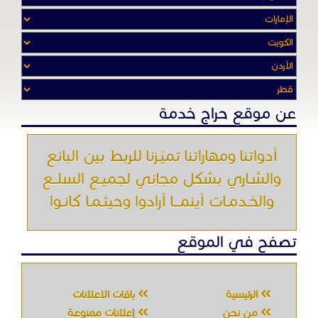
والشـاري بشكل مجاني لجميـع السلــع
والخـدمـات أينمـــا أرادوا وحيثـمـا كانـوا
تصفح في الموقع
الرئيسية
باقات الإعلانات
من نحن
إعلانات ممنوعة
شروط الاستخدام
اتصل بنا