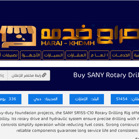
سية
الخدمـــــات
ا لــعـــــــا م
الـعـقـــــارات
الـسـيـــــارات
الأجــهـــــــزة
تصنيفات أ
Buy SANY Rotary Dril
رابط مختصر للإعلان
ن: 51454
البلد: الإمارات
المدينة: دبي
336 يوم
y-duty foundation projects, the SANY SR155-C10 Rotary Drilling Rig off
bility. Its rotary drive and hydraulic system ensure precise drilling with
t controls simplify operation while reducing fuel costs. Strong construc
reliable components guarantee long service life and consistent 