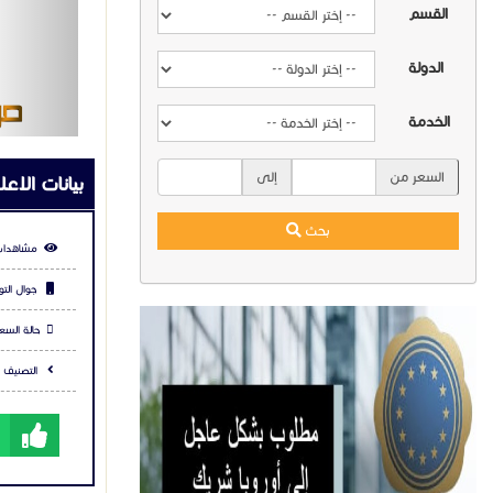
Stage Ⅲ
القسم
5~35rpm
الدولة
155kN·m
مشاركة ال
 1500mm
الخدمة
 55/44m
شارك عبر في
: 155kN
السعر من
إلى
 4200mm
بحث
l: 160kN
التعليقا
18600mm
ht: 48T
 3100mm
 3265mm
y: 160kN
80m/min
r: 26mm
يرجي
تس