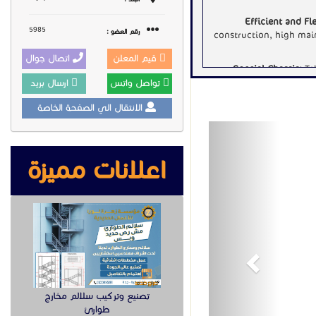
Efficient and Fle
5985
رقم العضو :
construction, high main
قيم المعلن
اتصال جوال
Special Chassis:
Tel
diameter
تواصل واتس
ارسال بريد
Economical and E
الانتقال الي الصفحة الخاصة
power optimization co
Previous
High Reliability:
Th
اعلانات مميزة
sixth-generation Kelly
i
معروض
Intelligent U
1581000 د ا
تصنيفات اخرى
تصنيع وتركيب سلالم مخارج
طوارئ
Toggle Dropdown
تبليغ