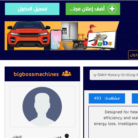
أضف إعلان مجانى
تسجيل الدخول
خرى
bigbossmachines
مشاهدة: 493
Designed for heav
efficiency and sta
energy loss. Intelligen
الإمارات
البلد :