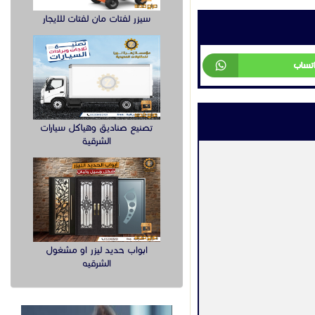
سيزر لفتات مان لفتات للايجار
تصنيع صناديق وهياكل سيارات
الشرقية
ابواب حديد ليزر او مشغول
الشرقيه