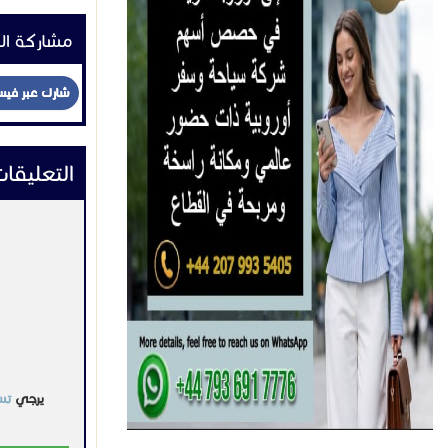
التواصل:
اعلانات 
غير مصنف
telephone ربط فرو
110 ر س
السعودية
2022-06-02