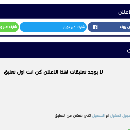
+971525384269
مشابهه
غير مصنف
سنترال اى بى IP
حواجز افراد متحركة على
ع
عجلات
السعر غير محدد
جدة
السعودية
الرياض
عرض
2023-10-31
عرض