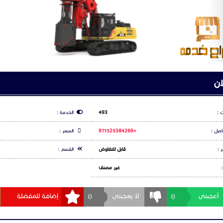
Emission Regulation: China 
Rated Speed: 
Rated Output Torque: 
اعلان
Max. Pile Diameter:
Max. Pile Depth:
س بوك
شارك عبر تويتر
شارك عبر و
Crowd Force
Stroke:
Line Pul
ت
Overall Height: 
Operating Weig
لا يوجد تعليقات لهذا الاعلان كن انت اول تعليق
Transport Width:
Transport Height:
Lifting Capacit
Max. Line Speed: 
Rope Diamete
جيل الدخول
او
التسجيل
لكي تتمكن من التعليق