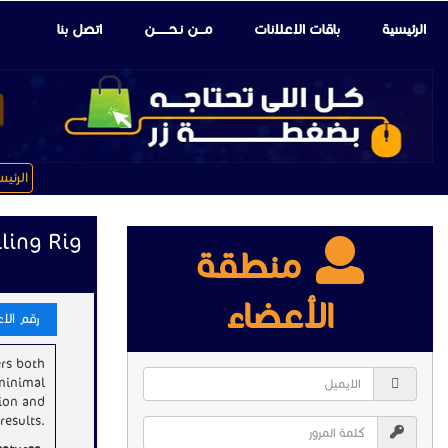
الرئيسية
باقات الإعلانات
مـــن نـحـــــــن
اتصل بنا
الرئي
ling Rig
منطقة
الأعضاء
رقم الاعلا
ers both
 minimal
tion and
results.