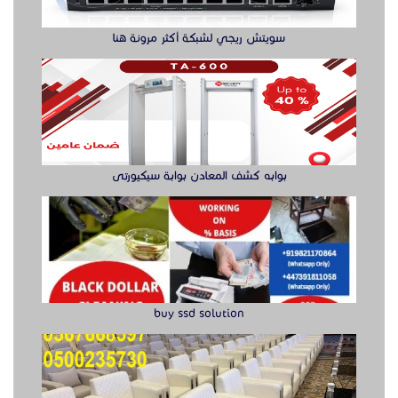
سويتش ريجي لشبكة أكثر مرونة هنا
بوابه كشف المعادن بوابة سيكيورتى
buy ssd solution