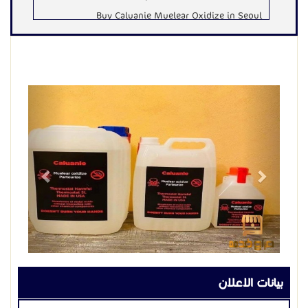
Buy Caluanie Muelear Oxidize in Seoul
Caluanie Muelear Oxidize 5 Liters for Sale
Caluanie Muelear Oxidize for sale
서울에서 Caluanie Muelear Oxidize 구매
Previous
Next
5리터 Caluanie Muelear Oxidize 판매
Caluanie Muelear Oxidize 판매
한국에서 Caluanie Muelear Oxidize 구매
Caluanie Muelear Oxidize 5 liters of kufen
Caluanie Muelear Oxidize kufen
Can use water to oxidize 5 liters
Can be used to remove oxygen
ຊື້ Caluanie Muelear Oxidize ໃນລາວ
Caluanie Muelear Oxidize ສໍາລັບການຂາຍ
Киргизстанда Caluanie Muelear Oxidize сатып
بيانات الاعلان
алыңыз