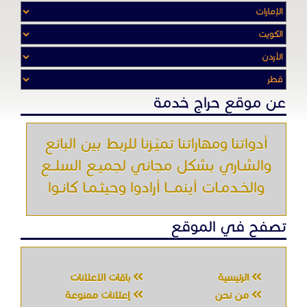
عن موقع حراج خدمة
أدواتنا ومهاراتنا تميّـزنا للربط بين البائع
والشـاري بشكل مجاني لجميـع السلــع
والخـدمـات أينمـــا أرادوا وحيثـمـا كانـوا
تصفح في الموقع
الرئيسية
باقات الإعلانات
من نحن
إعلانات ممنوعة