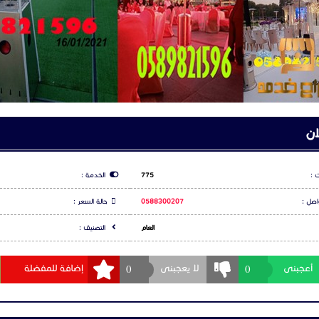
ان
 :
775
الخدمة :
اصل :
0588300207
حالة السعر :
العام
التصنيف :
0
0
أعجبنى
لا يعجبنى
إضافة للمفضلة