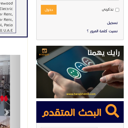
Firewood
Electric
تذكرنى
دخول
or Rent,
or Rent,
تسجيل
l, Patio
l U.A.E.
نسيت كلمة المرور ؟
ext
البحث المتقدم