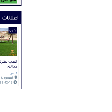
اعلانات 
اخـرى
العاب منتزه
حدائق
1 ر س
السعودية
2022-12-13