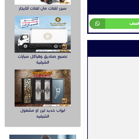
سيزر لفتات مان لفتات للايجار
اتساب
تصنيع صناديق وهياكل سيارات
الشرقية
ابواب حديد ليزر او مشغول
الشرقيه