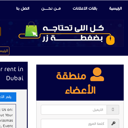
الرئيسية
باقات الإعلانات
مـــن نـحـــــــن
اتصل بنا
الرئي
r rent in
منطقة
Dubai
الأعضاء
رقم الاعلا
 Us on:
ut Your
hristmas
t, Event