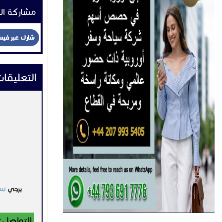
مشاركة ال
شارك عبر في
التعليقا
يرجي
تس
التواصل: