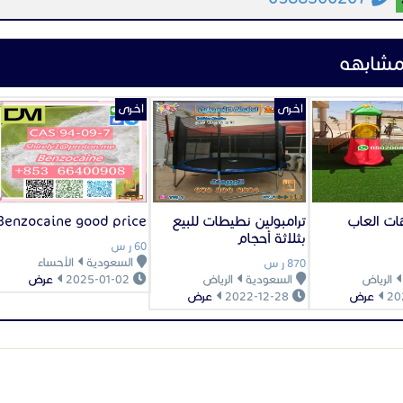
مشابهه
اخـرى
اخـرى
ات العاب
ترامبولين نطيطات للبيع
Benzocaine good price
بثلاثة أحجام
60 ر س
السعودية
الأحساء
870 ر س
الرياض
السعودية
الرياض
2025-01-02
عرض
عرض
2022-12-28
عرض