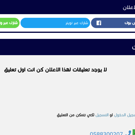
اعلان
س بوك
شارك عبر تويتر
شارك عبر و
ت
لا يوجد تعليقات لهذا الاعلان كن انت اول تعليق
جيل الدخول
او
التسجيل
لكي تتمكن من التعليق
0588300207