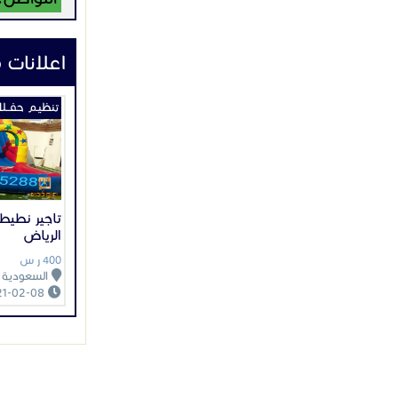
اعلانات 
تنظيـم حفــل
تاجير نطيطه
الرياض
400 ر س
السعودية
2021-02-08