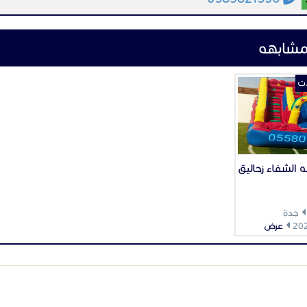
مشابهه
ات
 الشفاء زحاليق
جدة
عرض