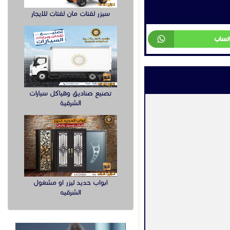
سيزر لفتات مان لفتات للايجار
اتساب
تصنيع صناديق وهياكل سيارات
الشرقية
ابواب حديد ليزر او مشغول
الشرقيه