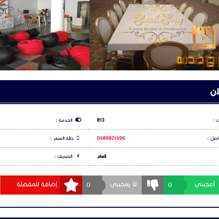
ان
 :
813
الخدمة :
اصل :
0589821596
حالة السعر :
العام
التصنيف :
0
0
أعجبنى
لا يعجبنى
إضافة للمفضلة