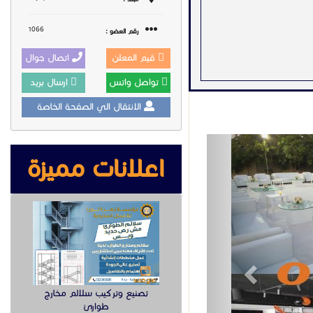
1066
رقم العضو :
قيم المعلن
اتصال جوال
تواصل واتس
ارسال بريد
الانتقال الي الصفحة الخاصة
Previous
اعلانات مميزة
تصنيع وتركيب سلالم مخارج
طوارئ