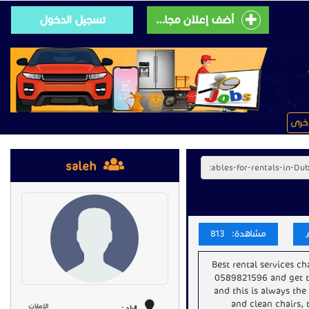
أضف إعلان مجانى
تسجيل الدخول
خرى
saleh
مشاهدة: 813
Best rental services ch
0589821596 and get th
and this is always th
and clean chairs, 
الإمارات
البلد :