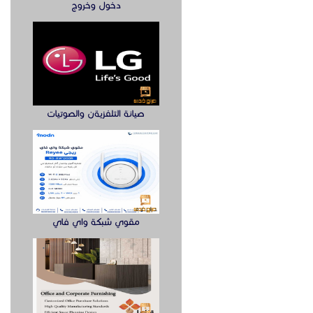
دخول وخروج
صيانة التلفزيةن والصوتيات
مقوي شبكة واي فاي