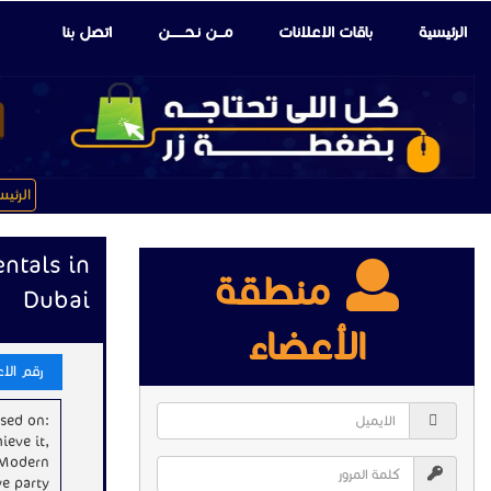
الرئيسية
باقات الإعلانات
مـــن نـحـــــــن
اتصل بنا
الرئي
entals in
منطقة
Dubai
الأعضاء
رقم الاعلا
ased on:
ieve it,
 Modern
ve party