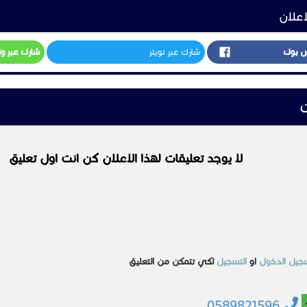
اعلان
س بوك
شارك عبر تويتر
شارك عبر و
ت
لا يوجد تعليقات لهذا الاعلان كن انت اول تعليق
جيل الدخول
او
التسجيل
لكي تتمكن من التعليق
0589821596