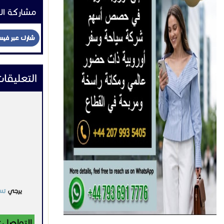
مشاركة ال
شارك عبر في
التعليقا
يرجي
تس
التواصل: