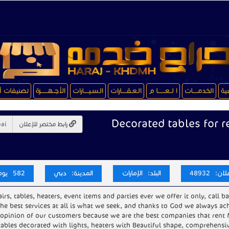
سية
الخدمـــــات
ا لــعـــــــا م
الـعـقـــــارات
الـسـيـــــارات
الأجــهـــــــزة
تصنيفات أ
Decorated tables for r
رابط مختصر للإعلان
ن: 48932
البلد: الإمارات
المدينة: دبي
582 يوم
airs, tables, heaters, event items and parties ever we offer it only, call b
e best services at all is what we seek, and thanks to God we always ach
e opinion of our customers because we are the best companies that rent
tables decorated with lights, heaters with Beautiful shape, comprehensi