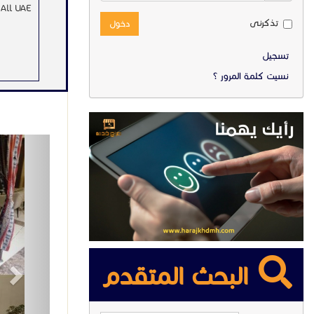
All UAE.
تذكرنى
دخول
تسجيل
نسيت كلمة المرور ؟
ext
البحث المتقدم