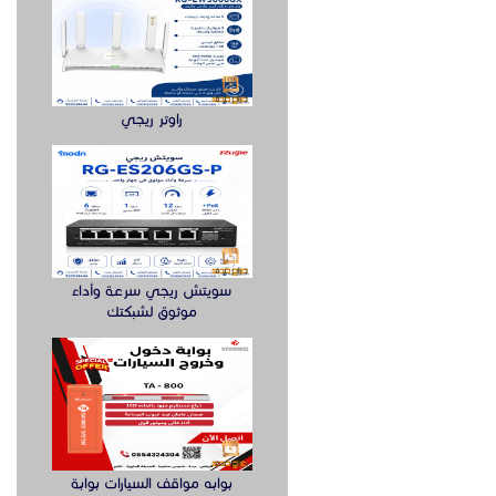
راوتر ريجي
سويتش ريجي سرعة وأداء
موثوق لشبكتك
بوابه مواقف السيارات بوابة