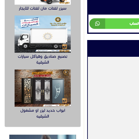
سيزر لفتات مان لفتات للايجار
اتساب
تصنيع صناديق وهياكل سيارات
الشرقية
ابواب حديد ليزر او مشغول
الشرقيه