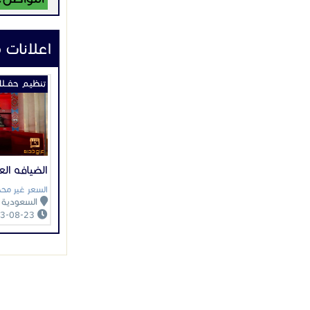
اعلانات 
تنظيـم حفــل
الضيافه العر
السعر غير محد
السعودية
2023-08-23