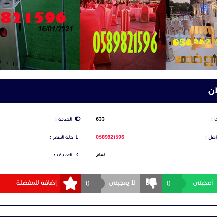
ان
 :
633
الخدمة :
اصل :
0589821596
حالة السعر :
العام
التصنيف :
0
0
أعجبنى
لا يعجبنى
إضافة للمفضلة