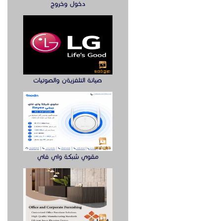
دخول وخروج
صيانة التلفزيةن والصوتيات
مقوي شبكة واي فاي