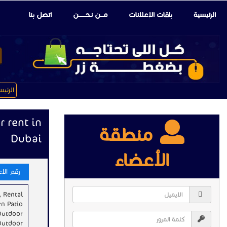
الرئيسية
باقات الإعلانات
مـــن نـحـــــــن
اتصل بنا
الرئي
 rent in
منطقة
Dubai
الأعضاء
رقم الاعلا
, Rental
rn Patio
Outdoor
Outdoor