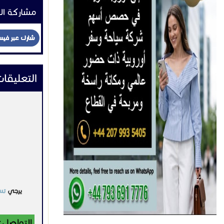
مشاركة ال
شارك عبر في
التعليقا
يرجي
تس
التواصل: