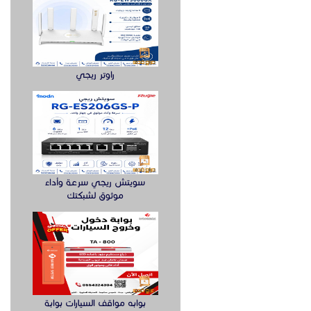
راوتر ريجي
سويتش ريجي سرعة وأداء
موثوق لشبكتك
بوابه مواقف السيارات بوابة