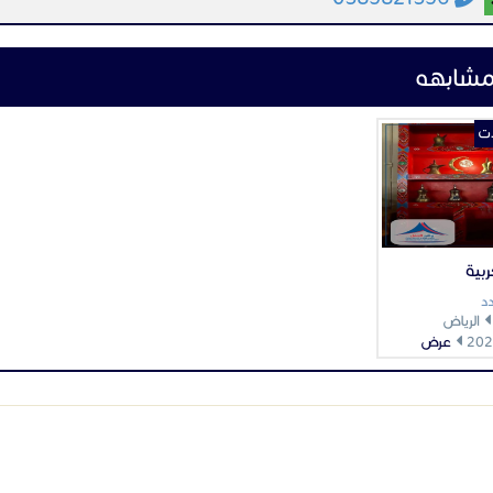
مشابهه
ات
بية
د
الرياض
عرض