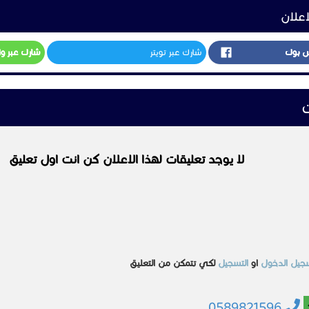
اعلان
س بوك
شارك عبر تويتر
شارك عبر و
ت
لا يوجد تعليقات لهذا الاعلان كن انت اول تعليق
جيل الدخول
او
التسجيل
لكي تتمكن من التعليق
0589821596