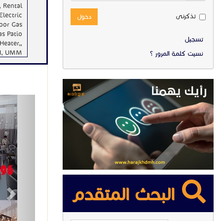
, Rental
Electric
تذكرنى
دخول
oor Gas
as Patio
تسجيل
Heater,,
AH, UMM
نسيت كلمة المرور ؟
 U.A.E.
ext
البحث المتقدم