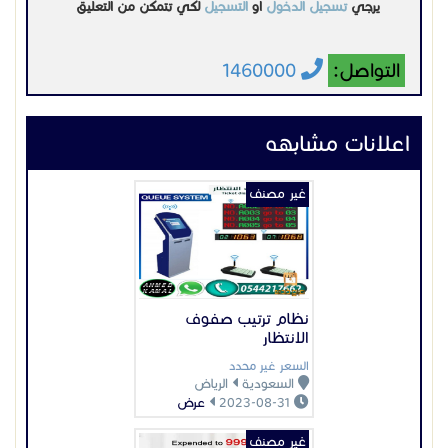
يرجي
تسجيل الدخول
او
التسجيل
لكي تتمكن من التعليق
Tire: 16.00R25
Load Weight: 60T
التواصل:
1460000
اعلانات مشابهه
غير مصنف
نظام ترتيب صفوف
الانتظار
السعر غير محدد
السعودية
الرياض
2023-08-31
عرض
غير مصنف