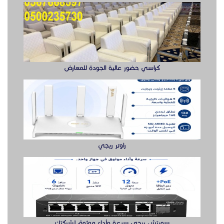
كراسي حضور عالية الجودة للمعارض
راوتر ريجي
سويتش ريجي سرعة وأداء موثوق لشبكتك