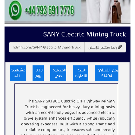
SANY Electric Mining Truck
رابط مختصر للإعلان
رقم الاعلان:
البلد:
المدينة:
333
مشاهدة:
51494
الإمارات
دبي
يوم
411
The SANY SKT90E Electric Off-Highway Mining
Truck is engineered for heavy-duty mining tasks
with an eco-friendly edge. Its advanced electric
drive system enhances efficiency while reducing
operating expenses. Built with a strong frame and
reliable components, it ensures safe and steady