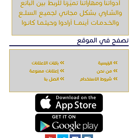
أدواتنا ومهاراتنا تميّـزنا للربط بين البائع
والشـاري بشكل مجاني لجميـع السلــع
والخـدمـات أينمـــا أرادوا وحيثـمـا كانـوا
تصفح في الموقع
الرئيسية
باقات الإعلانات
من نحن
إعلانات ممنوعة
شروط الاستخدام
اتصل بنا