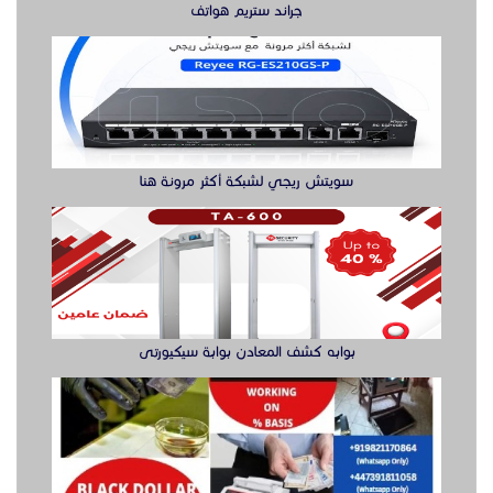
جراند ستريم هواتف
سويتش ريجي لشبكة أكثر مرونة هنا
بوابه كشف المعادن بوابة سيكيورتى