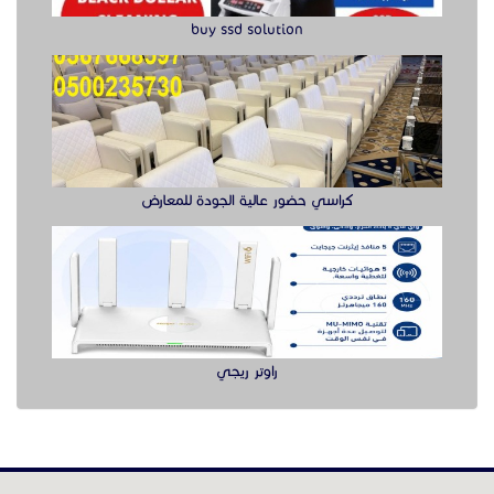
buy ssd solution
كراسي حضور عالية الجودة للمعارض
راوتر ريجي