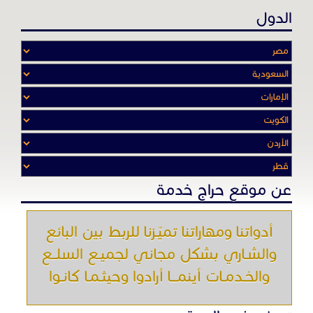
الدول
عن موقع حراج خدمة
أدواتنا ومهاراتنا تميّـزنا للربط بين البائع
والشـاري بشكل مجاني لجميـع السلــع
والخـدمـات أينمـــا أرادوا وحيثـمـا كانـوا