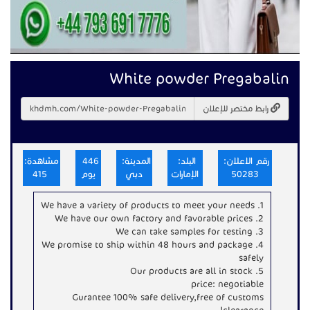
White powder Pregabalin
رابط مختصر للإعلان
رقم الاعلان:
البلد:
المدينة:
446
مشاهدة:
50283
الإمارات
دبي
يوم
415
1. We have a variety of products to meet your needs
2. We have our own factory and favorable prices
3. We can take samples for testing
4. We promise to ship within 48 hours and package
safely
5. Our products are all in stock
price: negotiable
Gurantee 100% safe delivery,free of customs