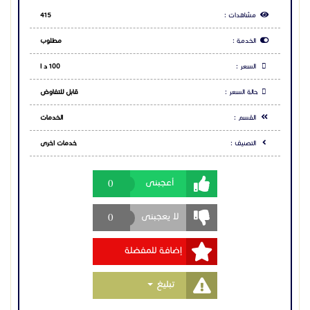
مشاهدات :
415
الخدمة :
مطلوب
السعر :
100 د ا
حالة السعر :
قابل للتفاوض
القسم :
الخدمات
التصنيف :
خدمات اخرى
0
أعجبنى
0
لا يعجبنى
إضافة للمفضلة
Toggle Dropdown
تبليغ