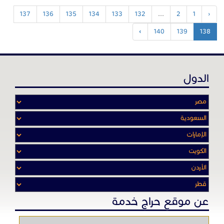
137
136
135
134
133
132
...
2
1
‹
›
140
139
138
الدول
عن موقع حراج خدمة