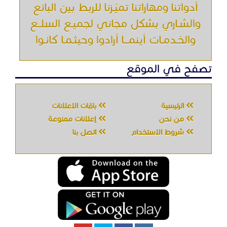
أدواتنا ومهاراتنا تميّـزنا للربط بين البائع
والشـاري بشكل مجاني لجميـع السلــع
والخـدمـات أينمـــا أرادوا وحيثـمـا كانـوا
تصفح في الموقع
الرئيسية
باقات الإعلانات
من نحن
إعلانات ممنوعة
شروط الاستخدام
اتصل بنا