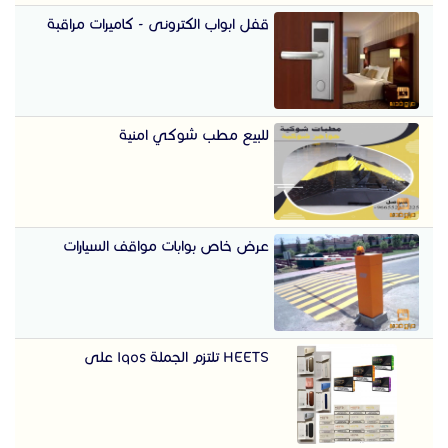
قفل ابواب الكترونى - كاميرات مراقبة
للبيع مطب شوكي امنية
عرض خاص بوابات مواقف السيارات
HEETS تلتزم الجملة Iqos على