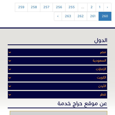
259
258
257
256
255
...
2
1
‹
›
263
262
261
260
الدول
عن موقع حراج خدمة