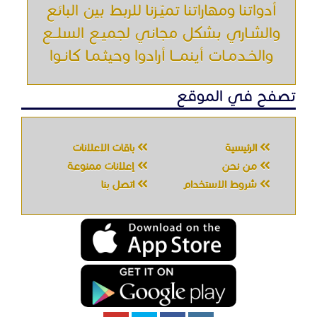
أدواتنا ومهاراتنا تميّـزنا للربط بين البائع
والشـاري بشكل مجاني لجميـع السلــع
والخـدمـات أينمـــا أرادوا وحيثـمـا كانـوا
تصفح في الموقع
الرئيسية
باقات الإعلانات
من نحن
إعلانات ممنوعة
شروط الاستخدام
اتصل بنا