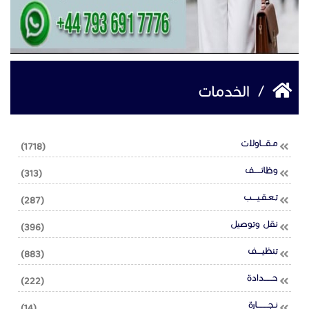
/
الخدمات
مـقـــاولات
(1718)
وظائـــــف
(313)
تـعـقـيــــب
(287)
نقل وتوصيل
(396)
تنظيــــف
(883)
حــــــدادة
(222)
نـجــــــــارة
(14)