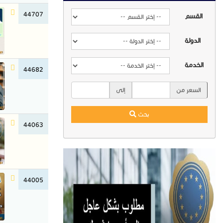
44707
القسم
الدولة
الخدمة
44682
السعر من
إلى
بحث
44063
44005