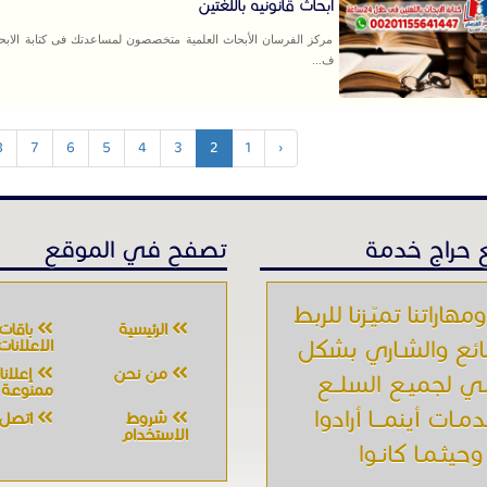
ابحاث قانونيه باللغتين
مركز الفرسان الأبحاث العلمية متخصصون لمساعدتك فى كتابة الابحاث
ف...
8
7
6
5
4
3
2
1
‹
حراج خدمة
تصفح في الموقع
ومهاراتنا تميّـزنا للربط
الرئيسية
باقات
بائع والشـاري بشكل
الإعلانات
من نحن
إعلان
ي لجميـع السلــع
ممنوعة
دمـات أينمـــا أرادوا
شروط
اتصل ب
الاستخدام
وحيثـمـا كانـوا