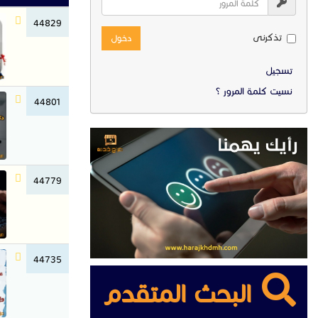
44829
تذكرنى
دخول
تسجيل
نسيت كلمة المرور ؟
44801
44779
44735
البحث المتقدم