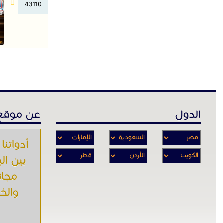
43110
الدول
عن موقع 
أدواتنا 
بين ال
مجان
والخـ