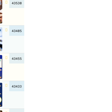
43538
43485
43455
43433