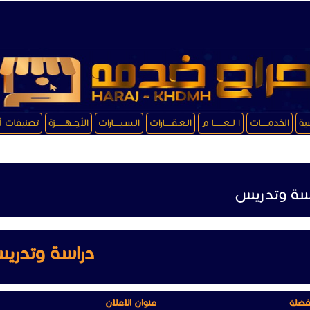
سية
الخدمـــــات
ا لــعـــــــا م
الـعـقـــــارات
الـسـيـــــارات
الأجــهـــــــزة
تصنيفات أ
سة وتدريس
دراسة وتدري
فضلة
عنوان الاعلان