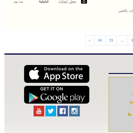
عمل ابحاث
الشرقية
منذ يوم
 باللغتين
›
14
13
...
ات
نا