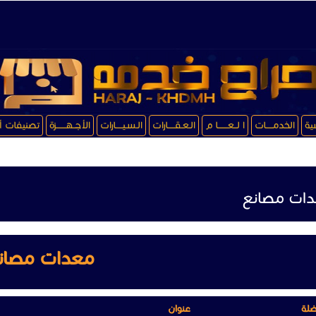
سية
الخدمـــــات
ا لــعـــــــا م
الـعـقـــــارات
الـسـيـــــارات
الأجــهـــــــزة
تصنيفات أ
ات مصانع
معدات مصان
ضلة
عنوان