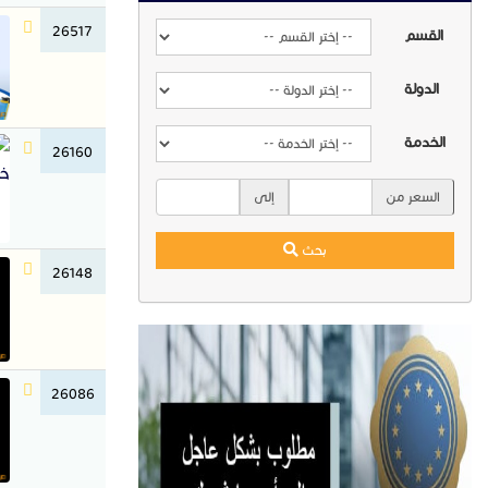
26517
القسم
الدولة
الخدمة
26160
السعر من
إلى
بحث
26148
26086