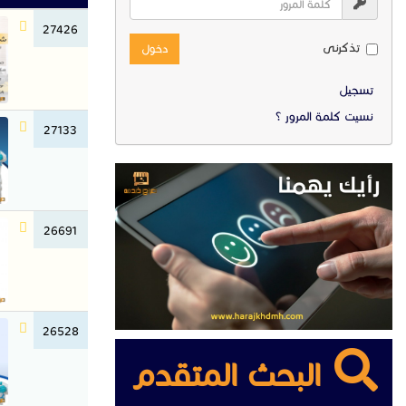
27426
تذكرنى
دخول
تسجيل
نسيت كلمة المرور ؟
27133
26691
26528
البحث المتقدم