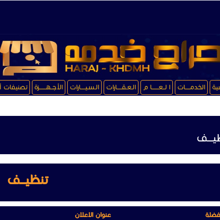
سية
الخدمـــــات
ا لــعـــــــا م
الـعـقـــــارات
الـسـيـــــارات
الأجــهـــــــزة
تصنيفات أ
ــــف
تنظيــــف
فضلة
عنوان الاعلان