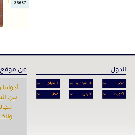
35687
الدول
عن موقع 
أدواتنا و
بين الب
مجاني
والخـد
و