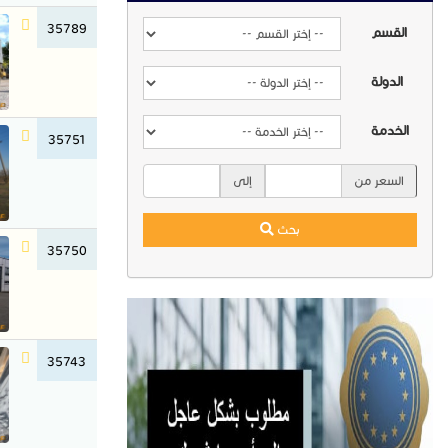
35789
القسم
الدولة
الخدمة
35751
السعر من
إلى
بحث
35750
35743