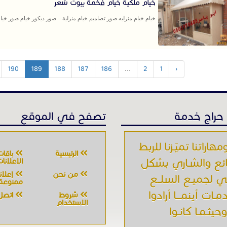
خيام ملكية خيام فخمة بيوت شعر
خيام خيام منزليه صور تصاميم خيام منزلية – صور ديكور خيام صور خيام
190
189
188
187
186
...
2
1
‹
حراج خدمة
تصفح في الموقع
مهاراتنا تميّـزنا للربط
الرئيسية
باقات
ائع والشـاري بشكل
الإعلانا
من نحن
إعلان
 لجميـع السلــع
ممنوعة
مـات أينمـــا أرادوا
شروط
اتصل 
الاستخدام
حيثـمـا كانـوا