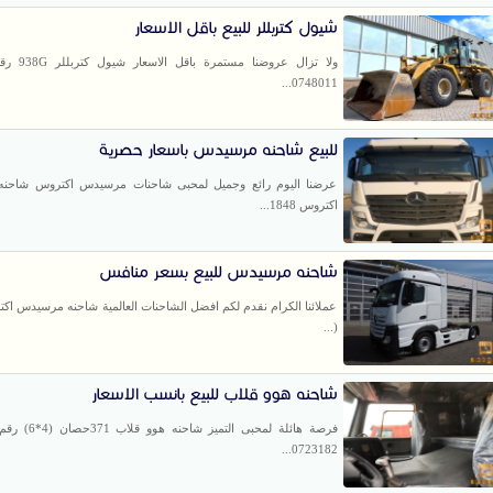
شيول كتربللر للبيع باقل الاسعار
ولا تزال عروضنا م
0748011...
للبيع شاحنه مرسيدس باسعار حصرية
عرضنا اليوم رائع وجميل لمحبى شاحنات مرسيدس اكتروس شاحن
اكتروس 1848...
شاحنه مرسيدس للبيع بسعر منافس
(...
شاحنه هوو قلاب للبيع بانسب الاسعار
فرصة هائلة لمحبى التميز
0723182...