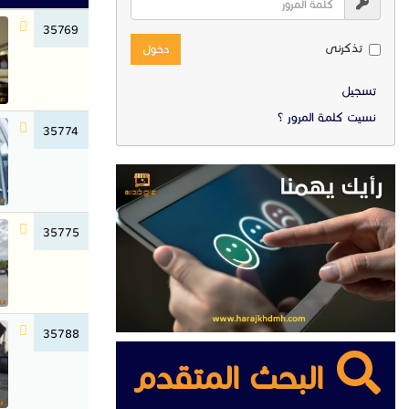
35769
تذكرنى
دخول
تسجيل
نسيت كلمة المرور ؟
35774
35775
35788
البحث المتقدم