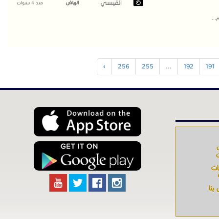
القيسي
الرياض
منذ 4 سنوات
...
›
256
255
...
192
191
ت
ات
بنا