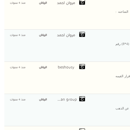
مروان احمد
الرياض
منذ 4 سنوات
 شاحنه هوو قلاب 375حصان (4*8) رقم الشاحنه :
مروان احمد
الرياض
منذ 4 سنوات
عملائنا الاعزاء ترقبوا منا اقوى العروض شاحنه هوو قلاب 371حصان (4*8) رقم
beshouty
الرياض
منذ 4 سنوات
ار القيمه
german group
الرياض
منذ 4 سنوات
1 نظام بحث للكشف عن الذهب