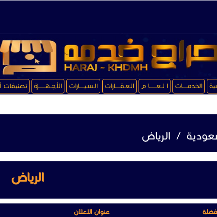
سية
الخدمـــــات
ا لــعـــــــا م
الـعـقـــــارات
الـسـيـــــارات
الأجــهـــــــزة
تصنيفات أ
عودية
/
الرياض
الرياض
فضلة
عنوان الاعلان