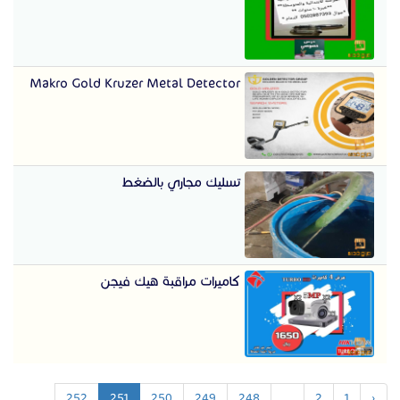
Makro Gold Kruzer Metal Detector
تسليك مجاري بالضغط
كاميرات مراقبة هيك فيجن
252
251
250
249
248
...
2
1
‹