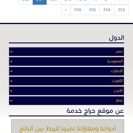
›
256
255
254
253
الدول
عن موقع حراج خدمة
أدواتنا ومهاراتنا تميّـزنا للربط بين البائع