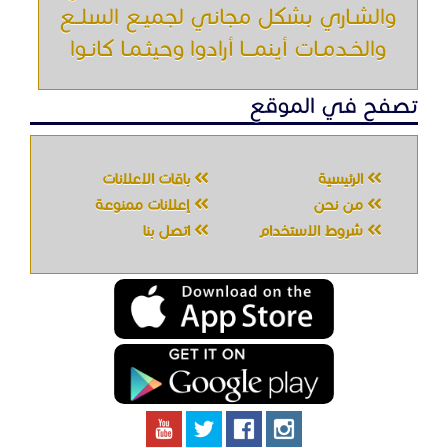
والشـاري بشكل مجاني لجميـع السلــع
والخـدمـات أينمـــا أرادوا وحيثـمـا كانـوا
تصفح في الموقع
الرئيسية
باقات الإعلانات
من نحن
إعلانات ممنوعة
شروط الاستخدام
اتصل بنا