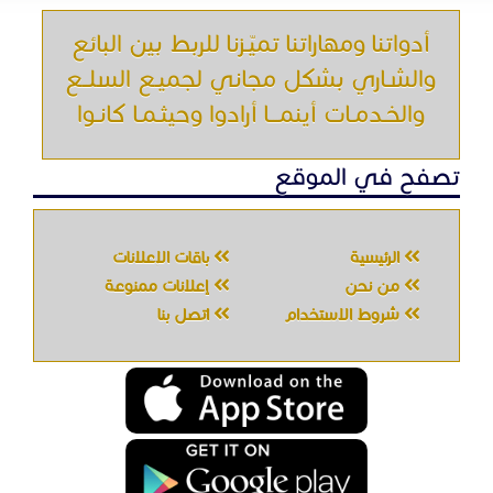
أدواتنا ومهاراتنا تميّـزنا للربط بين البائع
والشـاري بشكل مجاني لجميـع السلــع
والخـدمـات أينمـــا أرادوا وحيثـمـا كانـوا
تصفح في الموقع
الرئيسية
باقات الإعلانات
من نحن
إعلانات ممنوعة
شروط الاستخدام
اتصل بنا