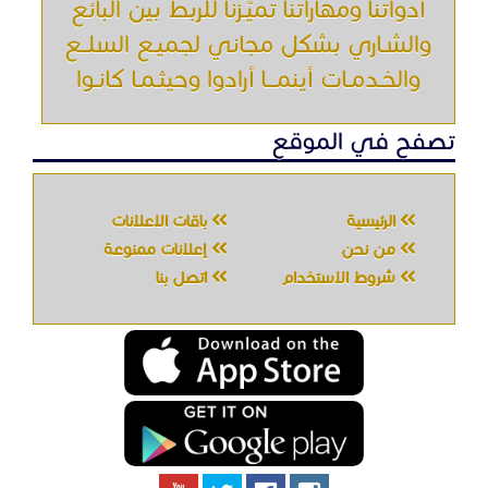
أدواتنا ومهاراتنا تميّـزنا للربط بين البائع
والشـاري بشكل مجاني لجميـع السلــع
والخـدمـات أينمـــا أرادوا وحيثـمـا كانـوا
تصفح في الموقع
الرئيسية
باقات الإعلانات
من نحن
إعلانات ممنوعة
شروط الاستخدام
اتصل بنا