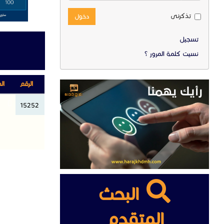
تذكرنى
دخول
تسجيل
نسيت كلمة المرور ؟
الرقم
ال
15252
البحث
المتقدم