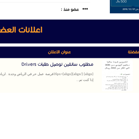
عضو منذ :
اعلانات العض
مفضلة
عنوان الاعلان
مطلوب سائقين توصيل طلبات Drivers
[align] [/align][align]=16pxفرصة عمل حر في الرياض وجدة . 
إذا كنت تم...