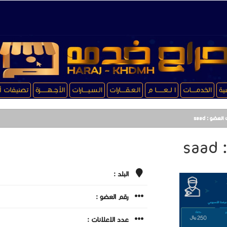
سية
الخدمـــــات
ا لــعـــــــا م
الـعـقـــــارات
الـسـيـــــارات
الأجــهـــــــزة
تصنيفات أ
العضو : saad
sa
البلد :
رقم العضو :
عدد الاعلانات :