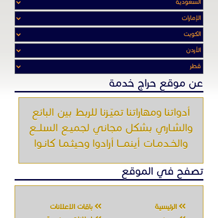
عن موقع حراج خدمة
أدواتنا ومهاراتنا تميّـزنا للربط بين البائع
والشـاري بشكل مجاني لجميـع السلــع
والخـدمـات أينمـــا أرادوا وحيثـمـا كانـوا
تصفح في الموقع
الرئيسية
باقات الإعلانات