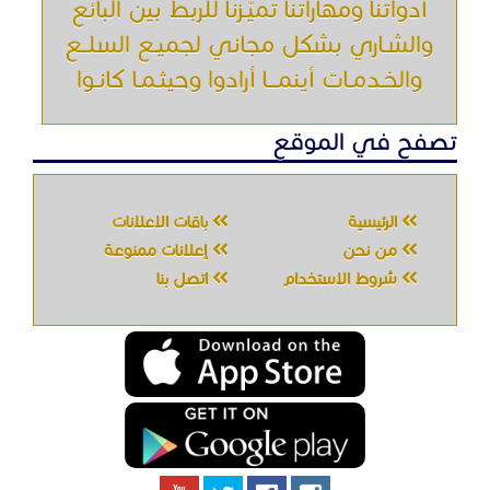
أدواتنا ومهاراتنا تميّـزنا للربط بين البائع
والشـاري بشكل مجاني لجميـع السلــع
والخـدمـات أينمـــا أرادوا وحيثـمـا كانـوا
تصفح في الموقع
الرئيسية
باقات الإعلانات
من نحن
إعلانات ممنوعة
شروط الاستخدام
اتصل بنا