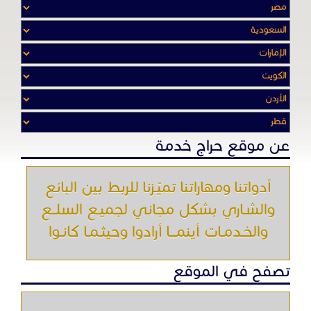
عن موقع حراج خدمة
أدواتنا ومهاراتنا تميّـزنا للربط بين البائع
والشـاري بشكل مجاني لجميـع السلــع
والخـدمـات أينمـــا أرادوا وحيثـمـا كانـوا
تصفح في الموقع