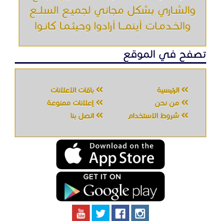
والشـاري بشكل مجاني لجميـع السلــع
والخـدمـات أينمـــا أرادوا وحيثـمـا كانـوا
تصفح في الموقع
الرئيسية
باقات الإعلانات
من نحن
إعلانات ممنوعة
شروط الاستخدام
اتصل بنا