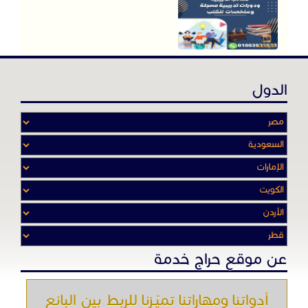
الدول
عن موقع حراج خدمة
أدواتنا ومهاراتنا تميّـزنا للربط بين البائع