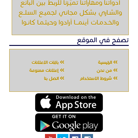
أدواتنا ومهاراتنا تميّـزنا للربط بين البائع
والشـاري بشكل مجاني لجميـع السلــع
والخـدمـات أينمـــا أرادوا وحيثـمـا كانـوا
تصفح في الموقع
الرئيسية
باقات الإعلانات
من نحن
إعلانات ممنوعة
شروط الاستخدام
اتصل بنا