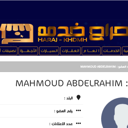
سية
الخدمـــــات
ا لــعـــــــا م
الـعـقـــــارات
الـسـيـــــارات
الأجــهـــــــزة
تصنيفات أ
: MAHMOUD ABDELRAHIM
MAHM
البلد :
رقم العضو :
عدد الاعلانات :