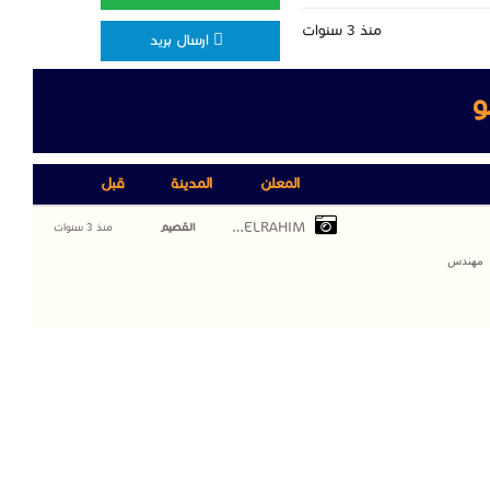
منذ 3 سنوات
ارسال بريد
و
المعلن
المدينة
قبل
MAHMOUD ABDELRAHIM
القصيم
منذ 3 سنوات
· مهندس