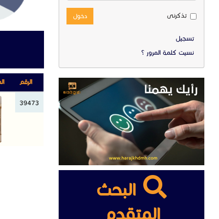
تذكرنى
دخول
تسجيل
نسيت كلمة المرور ؟
الرقم
ال
39473
البحث
المتقدم