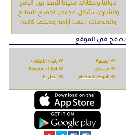
أدواتنا ومهاراتنا تميّـزنا للربط بين البائع
والشـاري بشكل مجاني لجميـع السلــع
والخـدمـات أينمـــا أرادوا وحيثـمـا كانـوا
تصفح في الموقع
الرئيسية
باقات الإعلانات
من نحن
إعلانات ممنوعة
شروط الاستخدام
اتصل بنا