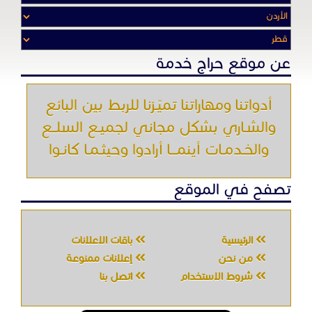
عن موقع حراج خدمة
أدواتنا ومهاراتنا تميّـزنا للربط بين البائع
والشـاري بشكل مجاني لجميـع السلــع
والخـدمـات أينمـــا أرادوا وحيثـمـا كانـوا
تصفح في الموقع
الرئيسية
باقات الإعلانات
من نحن
إعلانات ممنوعة
شروط الاستخدام
اتصل بنا