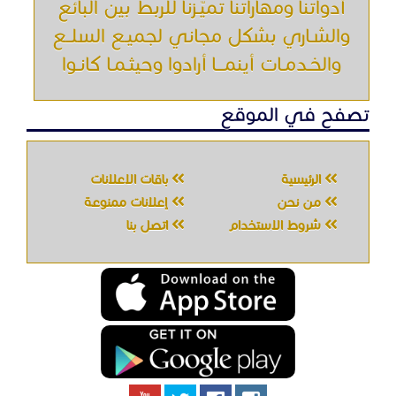
أدواتنا ومهاراتنا تميّـزنا للربط بين البائع
والشـاري بشكل مجاني لجميـع السلــع
والخـدمـات أينمـــا أرادوا وحيثـمـا كانـوا
تصفح في الموقع
الرئيسية
باقات الإعلانات
من نحن
إعلانات ممنوعة
شروط الاستخدام
اتصل بنا