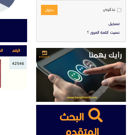
تذكرنى
دخول
تسجيل
نسيت كلمة المرور ؟
الرقم
ال
42546
البحث
المتقدم