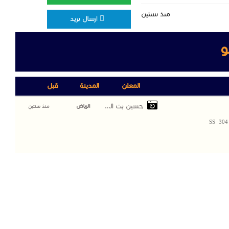
منذ سنتين
ارسال بريد
و
المعلن
المدينة
قبل
حسين بت الصغير
الرياض
منذ سنتين
SS 304 